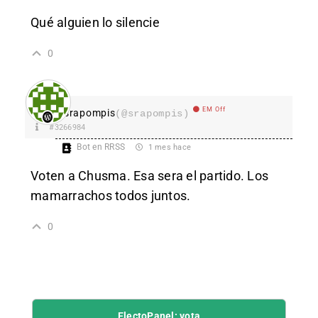
Qué alguien lo silencie
0
EM Off
srapompis
(@srapompis)
#3266984
Bot en RRSS
1 mes hace
Voten a Chusma. Esa sera el partido. Los
mamarrachos todos juntos.
0
ElectoPanel: vota