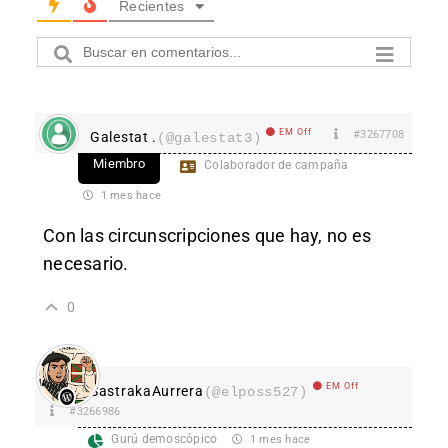
Recientes
EM Off
#3267708
Galestat .
(@galestat3)
Miembro
Colaborador de campaña
1 mes hace
Con las circunscripciones que hay, no es
necesario.
0
EM Off
SastrakaAurrera
(@elposs527)
#3266986
Gurú demoscópico
1 mes hace