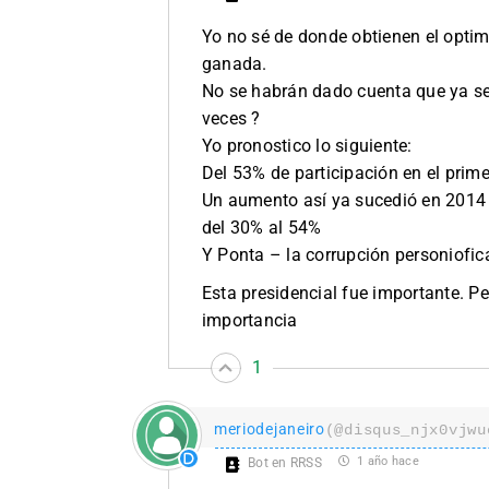
Yo no sé de donde obtienen el optim
ganada.
No se habrán dado cuenta que ya se
veces ?
Yo pronostico lo siguiente:
Del 53% de participación en el pri
Un aumento así ya sucedió en 2014 
del 30% al 54%
Y Ponta – la corrupción personiofi
Esta presidencial fue importante. P
importancia
1
meriodejaneiro
(@disqus_njx0vjwu
1 año hace
Bot en RRSS