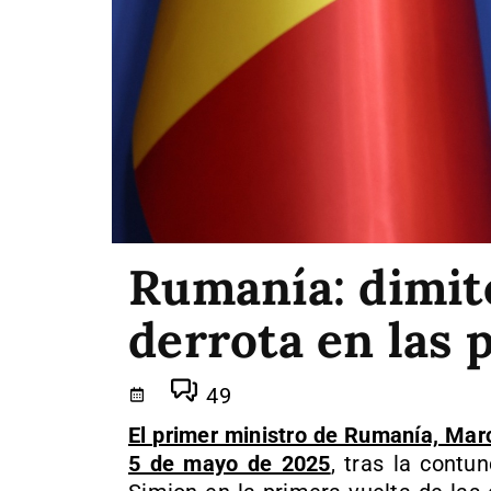
Rumanía: dimite
derrota en las 
49
El primer ministro de Rumanía, Marc
5 de mayo de 2025
, tras la contu