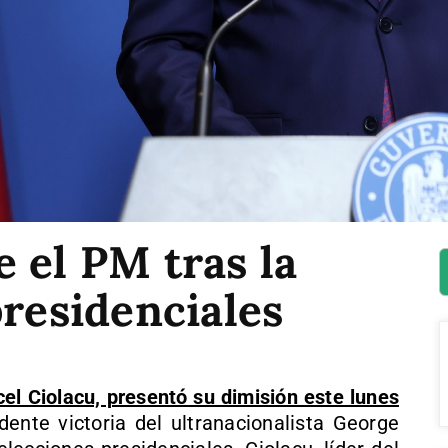
 el PM tras la
presidenciales
el Ciolacu, presentó su dimisión este lunes
ndente victoria del ultranacionalista George