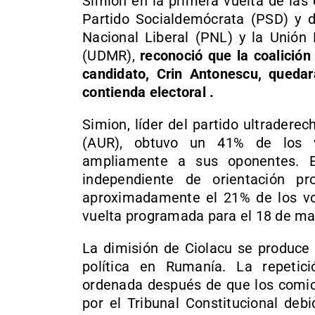
Simion en la primera vuelta de las e
Partido Socialdemócrata (PSD) y de
Nacional Liberal (PNL) y la Unió
(UDMR),
reconoció que la coalición
candidato, Crin Antonescu, quedar
contienda electoral .
Simion, líder del partido ultradere
(AUR), obtuvo un 41% de los v
ampliamente a sus oponentes. E
independiente de orientación p
aproximadamente el 21% de los vo
vuelta programada para el 18 de ma
La dimisión de Ciolacu se produce 
política en Rumanía. La repetici
ordenada después de que los comic
por el Tribunal Constitucional deb