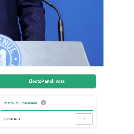
ElectoPanel: vota
Patrón VIP Mensual
3,5€ al mes
Ir