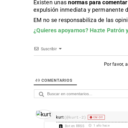
Existen unas
normas
para comentar
expulsión inmediata y permanente d
EM no se responsabiliza de las opin
¿Quieres apoyarnos?
Hazte Patrón
y
Suscribir
Por favor, 
49
COMENTARIOS
kurt
(@kurt-2)
EM Off
1 año hace
Bot en RRSS