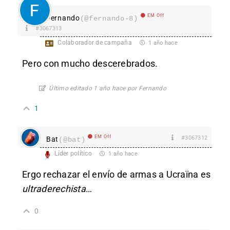
EM Off
Fernando
(@fernando-8)
#3067313
Colaborador de campaña
1 año hace
Pero con mucho descerebrados.
Último editado 1 año hace por Fernando
1
EM Off
#3067312
Bat
(@bat)
Líder político
1 año hace
Ergo rechazar el envío de armas a Ucraïna es
ultraderechista
…
0