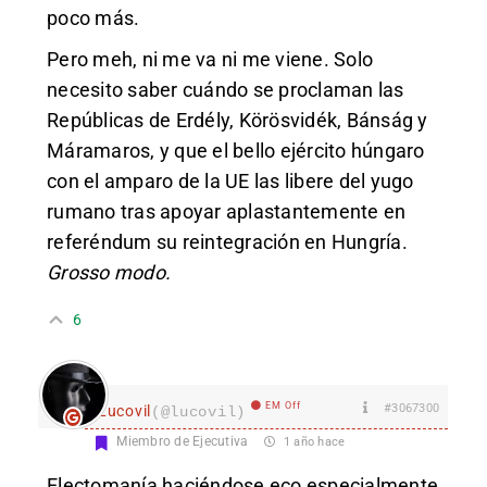
poco más.
Pero meh, ni me va ni me viene. Solo
necesito saber cuándo se proclaman las
Repúblicas de Erdély, Körösvidék, Bánság y
Máramaros, y que el bello ejército húngaro
con el amparo de la UE las libere del yugo
rumano tras apoyar aplastantemente en
referéndum su reintegración en Hungría.
Grosso modo.
6
EM Off
#3067300
Lucovil
(@lucovil)
Miembro de Ejecutiva
1 año hace
Electomanía haciéndose eco especialmente