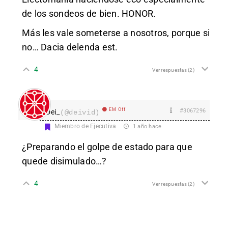
de los sondeos de bien. HONOR.
Más les vale someterse a nosotros, porque si
no… Dacia delenda est.
4
Ver respuestas
(2)
EM Off
#3067296
Dei_
(@deivid)
Miembro de Ejecutiva
1 año hace
¿Preparando el golpe de estado para que
quede disimulado…?
4
Ver respuestas
(2)