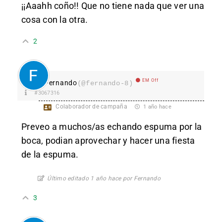
¡¡Aaahh coño!! Que no tiene nada que ver una
cosa con la otra.
2
EM Off
Fernando
(@fernando-8)
#3067316
Colaborador de campaña
1 año hace
Preveo a muchos/as echando espuma por la
boca, podian aprovechar y hacer una fiesta
de la espuma.
Último editado 1 año hace por Fernando
3