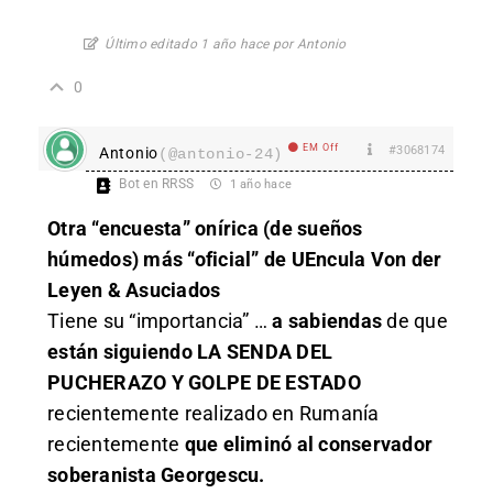
Último editado 1 año hace por Antonio
0
EM Off
#3068174
Antonio
(@antonio-24)
Bot en RRSS
1 año hace
Otra “encuesta” onírica (de sueños
húmedos) más “oficial” de UEncula Von der
Leyen & Asuciados
Tiene su “importancia” …
a sabiendas
de que
están siguiendo LA SENDA DEL
PUCHERAZO Y GOLPE DE ESTADO
recientemente realizado en Rumanía
recientemente
que eliminó al conservador
soberanista Georgescu.