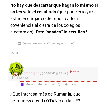
No hay que descartar que hagan lo mismo si
no les vale el resultado
(que por cierto ya se
están encargando de modificarlo a
coveniencia al cierre de los colegios
electorales).
Este “sondeo” lo certifica !
Último editado 1 año hace por Antonio
0
EM Off
nomedigas
(@nomedigas-4)
#3067375
Miembro de Ejecutiva
1 año hace
¿Que interesa más de Rumania, que
permanezca en la OTAN o en la UE?