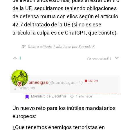
de invadir a los estonios, pues al estar dentro
de la UE, seguiríamos teniendo obligaciones
de defensa mutua con ellos según el artículo
42.7 del tratado de la UE (si no es ese
artículo la culpa es de ChatGPT, que conste).
Último editado 1 año hace por Španski K.
1
Ver respuestas
(1)
EM Off
nomedigas
(@nomedigas-4)
#3078889
Miembro de Ejecutiva
1 año hace
Un nuevo reto para los inútiles mandatarios
europeos:
¿Que tenemos enemigos terroristas en