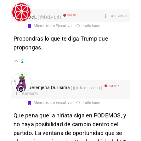
EM Off
#3078877
Dei_
(@deivid)
Miembro de Ejecutiva
1 año hace
Propondras lo que te diga Trump que
propongas.
2
EM Off
Berenjena Durisima
(@bdurisima)
#3078874
Miembro de Ejecutiva
1 año hace
Que pena que la niñata siga en PODEMOS, y
no haya posibilidad de cambio dentro del
partido. La ventana de oportunidad que se