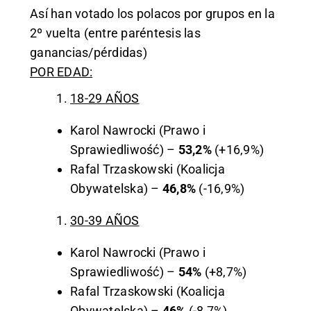
Así han votado los polacos por grupos en la
2º vuelta (entre paréntesis las
ganancias/pérdidas)
POR EDAD:
18-29 AÑOS
Karol Nawrocki (Prawo i
Sprawiedliwość) –
53,2%
(+16,9%)
Rafal Trzaskowski (Koalicja
Obywatelska) –
46,8%
(-16,9%)
30-39 AÑOS
Karol Nawrocki (Prawo i
Sprawiedliwość) –
54%
(+8,7%)
Rafal Trzaskowski (Koalicja
Obywatelska) –
46%
(-8,7%)