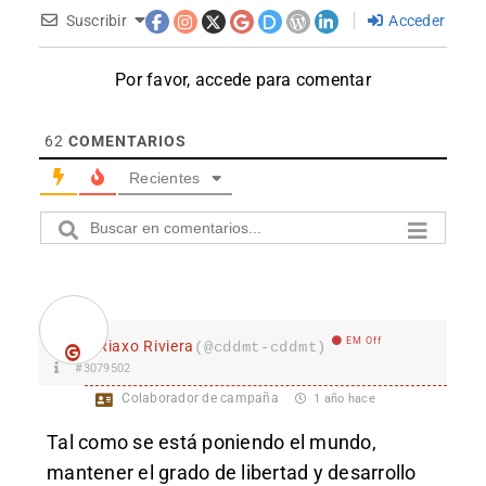
Suscribir
Acceder
Por favor, accede para comentar
62
COMENTARIOS
Recientes
EM Off
Riaxo Riviera
(@cddmt-cddmt)
#3079502
Colaborador de campaña
1 año hace
Tal como se es
tá poniendo el mundo,
mantener el grado de libertad y desarrollo