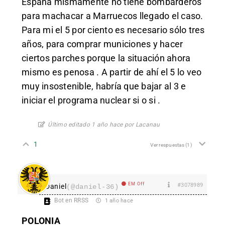
España mismamente no tiene bombarderos
para machacar a Marruecos llegado el caso.
Para mi el 5 por ciento es necesario sólo tres
años, para comprar municiones y hacer
ciertos parches porque la situación ahora
mismo es penosa . A partir de ahí el 5 lo veo
muy insostenible, habría que bajar al 3 e
iniciar el programa nuclear si o si .
Último editado 1 año hace por Lacanau
1
Ver respuestas
(1)
EM Off
#3078989
Daniel
(@daniel-36)
Bot en RRSS
1 año hace
POLONIA