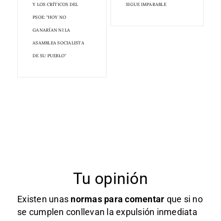
Y LOS CRÍTICOS DEL
SIGUE IMPARABLE
PSOE: "HOY NO
GANARÍAN NI LA
ASAMBLEA SOCIALISTA
DE SU PUEBLO"
Tu opinión
Existen unas
normas
para comentar
que si no
se cumplen conllevan la expulsión inmediata