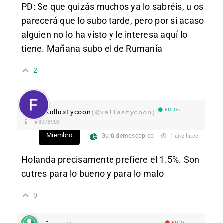
PD: Se que quizás muchos ya lo sabréis, u os
parecerá que lo subo tarde, pero por si acaso
alguien no lo ha visto y le interesa aquí lo
tiene. Mañana subo el de Rumanía
2
EM On
XallasTycoon
(@xallastycoon)
#3078903
Miembro
Gurú demoscópico
1 año hace
Holanda precisamente prefiere el 1.5%. Son
cutres para lo bueno y para lo malo
0
EM Off