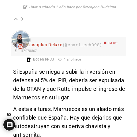
Último editado 1 año hace por Berenjena Durisima
0
EM Off
Casoplón Deluxe
(@charliech098)
#3078867
Bot en RRSS
1 año hace
Si España se niega a subir la inversión en
defensa al 5% del PIB, debería ser expulsada
de la OTAN y que Rutte impulse el ingreso de
Marruecos en su lugar.
A estas alturas, Marruecos es un aliado más
62
confiable que España. Hay que dejarlos que
autodestruyan con su deriva chavista y
antisemita.