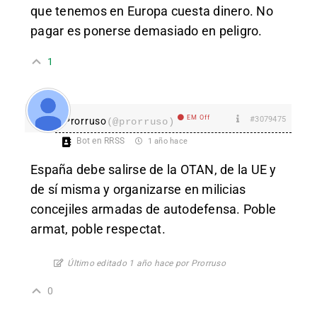
que tenemos en Europa cuesta dinero. No
pagar es ponerse demasiado en peligro.
1
EM Off
#3079475
Prorruso
(@prorruso)
Bot en RRSS
1 año hace
España debe salirse de la OTAN, de la UE y
de sí misma y organizarse en milicias
concejiles armadas de autodefensa. Poble
armat, poble respectat.
Último editado 1 año hace por Prorruso
0