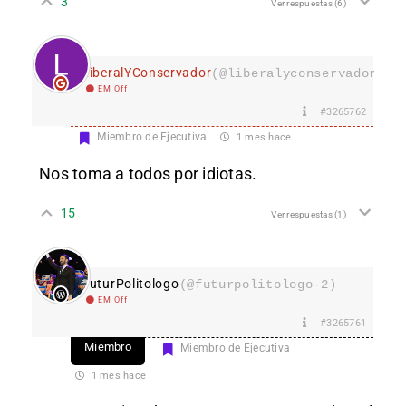
3
Ver respuestas
(6)
LiberalYConservador
(@liberalyconservador133
EM Off
#3265762
Miembro de Ejecutiva
1 mes hace
Nos toma a todos por idiotas.
15
Ver respuestas
(1)
FuturPolitologo
(@futurpolitologo-2)
EM Off
#3265761
Miembro
Miembro de Ejecutiva
1 mes hace