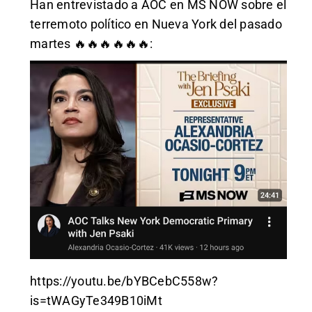
Han entrevistado a AOC en MS NOW sobre el
terremoto político en Nueva York del pasado
martes 🔥🔥🔥🔥🔥🔥:
https://youtu.be/bYBCebC558w?
is=tWAGyTe349B10iMt