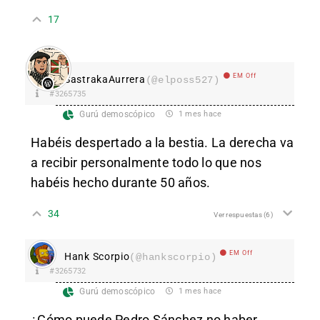
17
EM Off
SastrakaAurrera
(@elposs527)
#3265735
Gurú demoscópico
1 mes hace
Habéis despertado a la bestia. La derecha va
a recibir personalmente todo lo que nos
habéis hecho durante 50 años.
34
Ver respuestas
(6)
EM Off
Hank Scorpio
(@hankscorpio)
#3265732
Gurú demoscópico
1 mes hace
¿Cómo puede Pedro Sánchez no haber