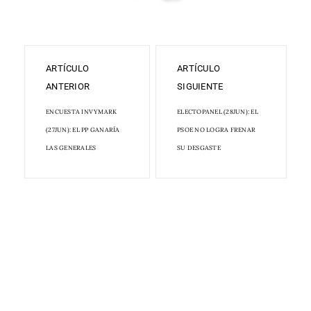
ARTÍCULO
ARTÍCULO
ANTERIOR
SIGUIENTE
ENCUESTA INVYMARK
ELECTOPANEL (28JUN): EL
(27JUN): EL PP GANARÍA
PSOE NO LOGRA FRENAR
LAS GENERALES
SU DESGASTE