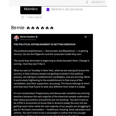
#3265767
Miembro
Miembro de Ejecutiva
1 mes hace
Bernie
🔥🔥🔥🔥🔥🔥