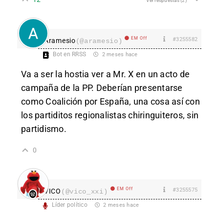
Ver respuestas
(2)
EM Off
#3255582
Aramesio
(@aramesio)
Bot en RRSS
2 meses hace
Va a ser la hostia ver a Mr. X en un acto de
campaña de la PP. Deberían presentarse
como Coalición por España, una cosa así con
los partiditos regionalistas chiringuiteros, sin
partidismo.
0
EM Off
#3255575
VICO
(@vico_xxi)
Líder político
2 meses hace