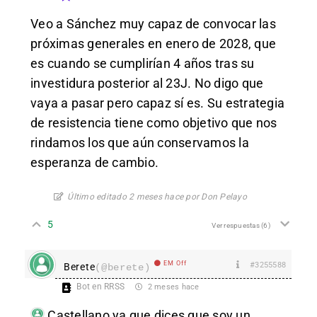
Veo a Sánchez muy capaz de convocar las
próximas generales en enero de 2028, que
es cuando se cumplirían 4 años tras su
investidura posterior al 23J. No digo que
vaya a pasar pero capaz sí es. Su estrategia
de resistencia tiene como objetivo que nos
rindamos los que aún conservamos la
esperanza de cambio.
Último editado 2 meses hace por Don Pelayo
5
Ver respuestas
(6)
EM Off
#3255588
Berete
(@berete)
Bot en RRSS
2 meses hace
Castellano
ya que dices que soy un