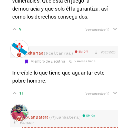
vulnerables. Que está en juego la
democracia y que solo él la garantiza, así
como los derechos conseguidos.
9
Ver respuestas
(1)
EM Off
#3255523
celtarraa
(@celtarraa)
Miembro de Ejecutiva
2 meses hace
Increíble lo que tiene que aguantar este
pobre hombre.
11
Ver respuestas
(1)
EM On
JuanBatera
(@juanbatera)
#3255518