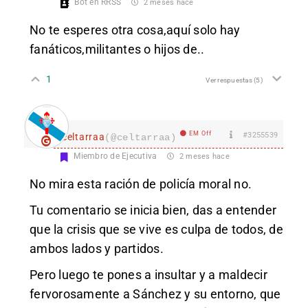
Bot en RRSS
2 meses hace
No te esperes otra cosa,aquí solo hay
fanáticos,militantes o hijos de..
1
Ver respuestas
(5)
EM Off
#3255539
celtarraa
(@celtarraa)
Miembro de Ejecutiva
2 meses hace
No mira esta ración de policía moral no.
Tu comentario se inicia bien, das a entender
que la crisis que se vive es culpa de todos, de
ambos lados y partidos.
Pero luego te pones a insultar y a maldecir
fervorosamente a Sánchez y su entorno, que