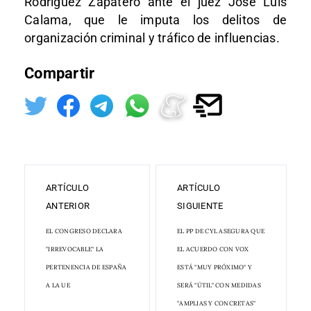
Rodríguez Zapatero ante el juez José Luis
Calama, que le imputa los delitos de
organización criminal y tráfico de influencias.
Compartir
ARTÍCULO
ARTÍCULO
ANTERIOR
SIGUIENTE
EL CONGRESO DECLARA
EL PP DE CYL ASEGURA QUE
"IRREVOCABLE" LA
EL ACUERDO CON VOX
PERTENENCIA DE ESPAÑA
ESTÁ "MUY PRÓXIMO" Y
A LA UE
SERÁ "ÚTIL" CON MEDIDAS
"AMPLIAS Y CONCRETAS"