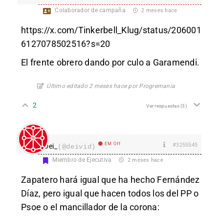
Colaborador de campaña
2 meses hace
https://x.com/Tinkerbell_Klug/status/206001
6127078502516?s=20
El frente obrero dando por culo a Garamendi.
Último editado 2 meses hace por Progremania
2
Ver respuestas
(3)
EM Off
#3255545
Dei_
(@deivid)
Miembro de Ejecutiva
2 meses hace
Zapatero hará igual que ha hecho Fernández
Díaz, pero igual que hacen todos los del PP o
Psoe o el mancillador de la corona: