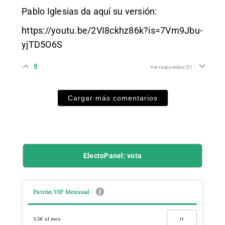
Pablo Iglesias da aquí su versión:
https://youtu.be/2VI8ckhz86k?is=7Vm9Jbu-
yjTD5O6S
8
Ver respuestas
(5)
Cargar más comentarios
ElectoPanel: vota
Patrón VIP Mensual
3,5€ al mes
Ir