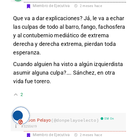
Miembro de Ejecutiva
2 meses hace
Que va a dar explicaciones? Já, le va a echar
las culpas de todo al barro, fango, fachosfera
y al contubernio mediático de extrema
derecha y derecha extrema, pierdan toda
esperanza.
Cuando alguien ha visto a algún izquierdista
asumir alguna culpa?…. Sánchez, en otra
vida fue torero.
2
EM On
Don Pelayo
(@donpelayoelecto)
#3255619
Miembro de Ejecutiva
2 meses hace