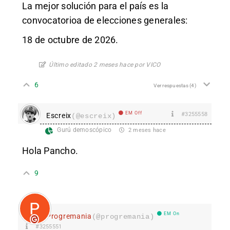
La mejor solución para el país es la
convocatorioa de elecciones generales:
18 de octubre de 2026.
Último editado 2 meses hace por VICO
6
Ver respuestas
(4)
EM Off
#3255558
Escreix
(@escreix)
Gurú demoscópico
2 meses hace
Hola Pancho.
9
EM On
Progremania
(@progremania)
#3255551