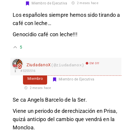
Miembro de Ejecutiva
2 meses hace
Los españoles siempre hemos sido tirando a
café con leche…
Genocidio café con leche!!!
5
EM Off
ZiudadanoX
(@ziudadanox)
#3255516
Miembro
Miembro de Ejecutiva
2 meses hace
Se ca Angels Barcelo de la Ser.
Viene un periodo de derechización en Prisa,
quizá anticipo del cambio que vendrá en la
Moncloa.