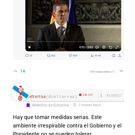
14
Ver respuestas
(1)
EM Off
#3255527
celtarraa
(@celtarraa)
Miembro de Ejecutiva
2 meses hace
Hay que tomar medidas serias. Este
ambiente irrespirable contra el Gobierno y el
Presidente no se pueden tolerar.