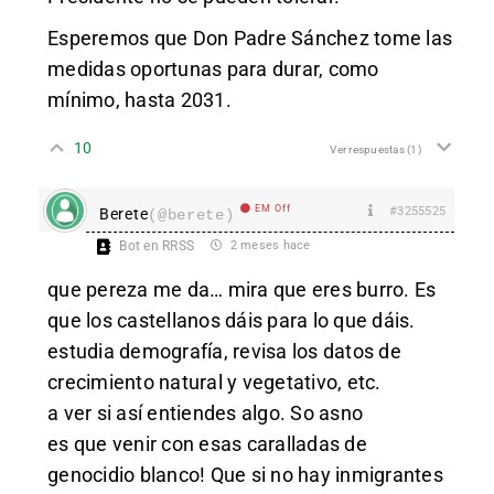
Esperemos que Don Padre Sánchez tome las
medidas oportunas para durar, como
mínimo, hasta 2031.
10
Ver respuestas
(1)
EM Off
#3255525
Berete
(@berete)
Bot en RRSS
2 meses hace
que pereza me da… mira que eres burro. Es
que los castellanos dáis para lo que dáis.
estudia demografía, revisa los datos de
crecimiento natural y vegetativo, etc.
a ver si así entiendes algo. So asno
es que venir con esas caralladas de
genocidio blanco! Que si no hay inmigrantes