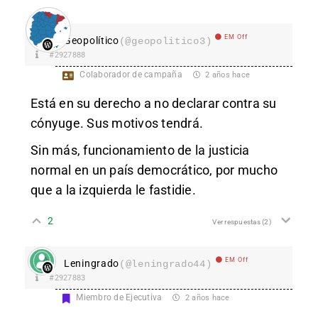
EM Off
Geopolítico
(@geopolitico3)
#2927888
Colaborador de campaña
2 años hace
Está en su derecho a no declarar contra su
cónyuge. Sus motivos tendrá.
Sin más, funcionamiento de la justicia
normal en un país democrático, por mucho
que a la izquierda le fastidie.
2
Ver respuestas
(2)
EM Off
Leningrado
(@leningrado44)
#2927883
Miembro de Ejecutiva
2 años hace