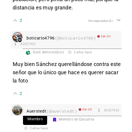
distancia es muy grande.
2
Ver respuestas
(2)
EM Off
boticario4796
(@boticario4796)
#2927925
Gurú demoscópico
2 años hace
Muy bien Sánchez querellándose contra este
señor que lo único que hace es querer sacar
la foto
2
EM Off
#2927923
Auerstedt
(@auerstedt)
Miembro
Miembro de Ejecutiva
2 años hace