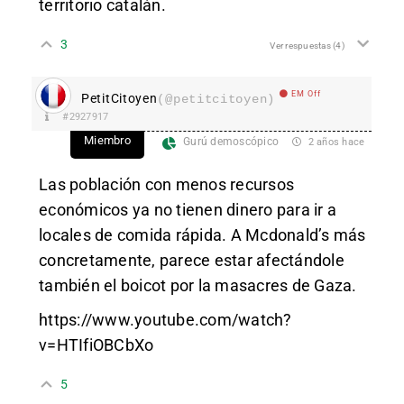
territorio catalán.
3
Ver respuestas
(4)
EM Off
PetitCitoyen
(@petitcitoyen)
#2927917
Miembro
Gurú demoscópico
2 años hace
Las población con menos recursos
económicos ya no tienen dinero para ir a
locales de comida rápida. A Mcdonald’s más
concretamente, parece estar afectándole
también el boicot por la masacres de Gaza.
https://www.youtube.com/watch?
v=HTIfiOBCbXo
5