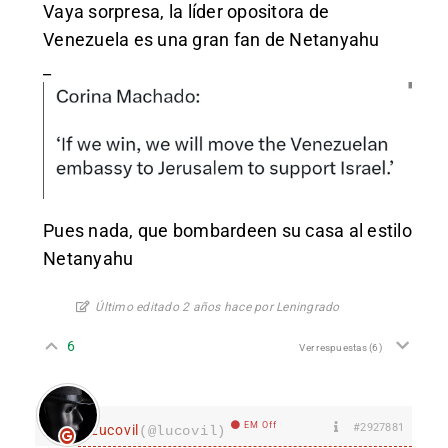
Vaya sorpresa, la líder opositora de
Venezuela es una gran fan de Netanyahu
_
Pues nada, que bombardeen su casa al estilo
Netanyahu
Último editado 2 años hace por Leningrado
6
Ver respuestas
(6)
EM Off
#2927881
Lucovil
(@lucovil)