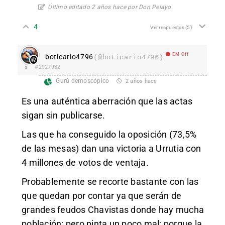
Último editado 2 años hace por Don Pelayo
4
Ver respuestas
(5)
EM Off
boticario4796
(@boticario4796)
#2927932
Gurú demoscópico
2 años hace
Es una auténtica aberración que las actas
sigan sin publicarse.
Las que ha conseguido la oposición (73,5%
de las mesas) dan una victoria a Urrutia con
4 millones de votos de ventaja.
Probablemente se recorte bastante con las
que quedan por contar ya que serán de
grandes feudos Chavistas donde hay mucha
población; pero pinta un poco mal; porque la