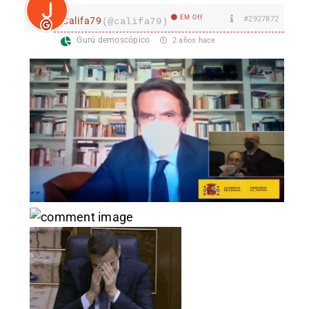
EM Off
#2927872
Califa79
(@califa79)
Gurú demoscópico
2 años hace