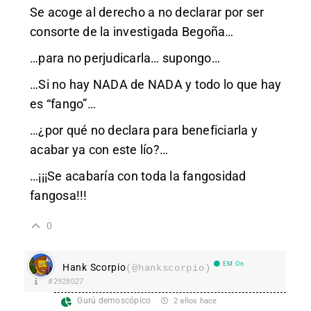
Se acoge al derecho a no declarar por ser
consorte de la investigada Begoña…
…para no perjudicarla… supongo…
…Si no hay NADA de NADA y todo lo que hay
es “fango”…
…¿por qué no declara para beneficiarla y
acabar ya con este lío?…
…¡¡¡Se acabaría con toda la fangosidad
fangosa!!!
0
EM On
Hank Scorpio
(@hankscorpio)
#2928027
Gurú demoscópico
2 años hace