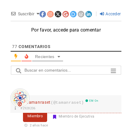
Suscribir
Acceder
Por favor, accede para comentar
77
COMENTARIOS
Recientes
EM On
Tamanraset
(@tamanraset)
#2928206
Miembro
Miembro de Ejecutiva
2 años hace