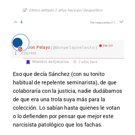
Último editado 2 años hace por Geopolítico
4
Ver respuestas
(1)
EM Off
Don Pelayo
(@donpelayoelecto)
#2927939
Miembro de Ejecutiva
2 años hace
Eso que decía Sánchez (con su tonito
habitual de repelente seminarista), de que
colaboraría con la justicia, nadie dudábamos
de que era una trola suya más para la
colección. Lo sabían hasta quienes le votan
o lo defienden por pensar que mejor este
narcisista patológico que los fachas.