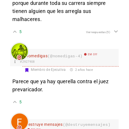
porque durante toda su carrera siempre
tienen alguien que les arregla sus
malhaceres.
5
Ver respuestas
(5)
EM Off
nomedigas
(@nomedigas-4)
#2927908
Miembro de Ejecutiva
2 años hace
Parece que ya hay querella contra el juez
prevaricador.
5
destruye mensajes
(@destruyemensajes)