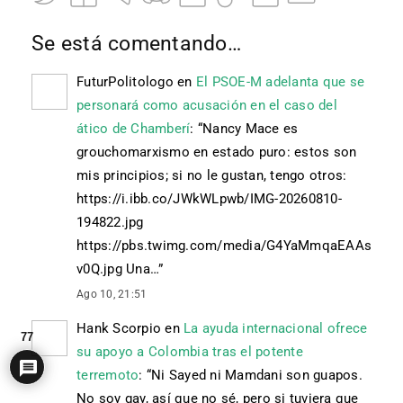
Se está comentando…
FuturPolitologo
en
El PSOE-M adelanta que se
personará como acusación en el caso del
ático de Chamberí
: “
Nancy Mace es
grouchomarxismo en estado puro: estos son
mis principios; si no le gustan, tengo otros:
https://i.ibb.co/JWkWLpwb/IMG-20260810-
194822.jpg
https://pbs.twimg.com/media/G4YaMmqaEAAs
v0Q.jpg Una…
”
Ago 10, 21:51
Hank Scorpio
en
La ayuda internacional ofrece
77
su apoyo a Colombia tras el potente
terremoto
: “
Ni Sayed ni Mamdani son guapos.
No soy gay, así que no sé, pero si tuviera que