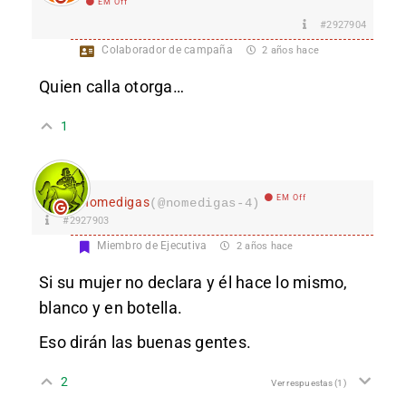
EM Off
#2927904
Colaborador de campaña
2 años hace
Quien calla otorga…
1
EM Off
nomedigas
(@nomedigas-4)
#2927903
Miembro de Ejecutiva
2 años hace
Si su mujer no declara y él hace lo mismo,
blanco y en botella.
Eso dirán las buenas gentes.
2
Ver respuestas
(1)