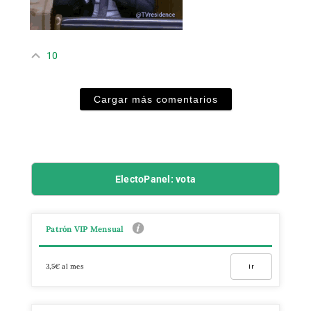
10
Cargar más comentarios
ElectoPanel: vota
Patrón VIP Mensual
3,5€ al mes
Ir