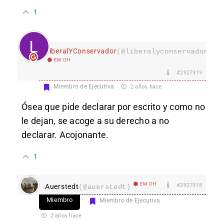
1
LiberalYConservador
(@liberalyconservador133
EM Off
#2927919
Miembro de Ejecutiva
2 años hace
Ósea que pide declarar por escrito y como no
le dejan, se acoge a su derecho a no
declarar. Acojonante.
1
EM Off
#2927918
Auerstedt
(@auerstedt)
Miembro
Miembro de Ejecutiva
2 años hace