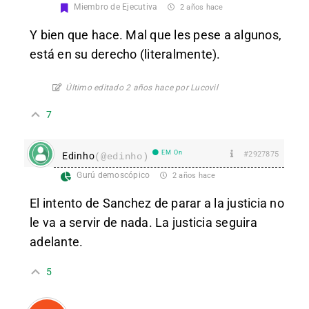
Miembro de Ejecutiva
2 años hace
Y bien que hace. Mal que les pese a algunos,
está en su derecho (literalmente).
Último editado 2 años hace por Lucovil
7
EM On
#2927875
Edinho
(@edinho)
Gurú demoscópico
2 años hace
El intento de Sanchez de parar a la justicia no
le va a servir de nada. La justicia seguira
adelante.
5