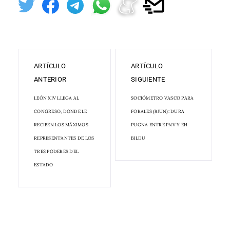
ARTÍCULO
ARTÍCULO
ANTERIOR
SIGUIENTE
LEÓN XIV LLEGA AL
SOCIÓMETRO VASCO PARA
CONGRESO, DONDE LE
FORALES (8JUN): DURA
RECIBEN LOS MÁXIMOS
PUGNA ENTRE PNV Y EH
REPRESENTANTES DE LOS
BILDU
TRES PODERES DEL
ESTADO