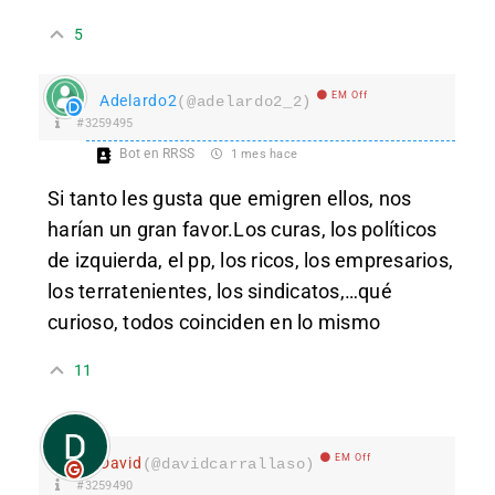
5
EM Off
Adelardo2
(@adelardo2_2)
#3259495
Bot en RRSS
1 mes hace
Si tanto les gusta que emigren ellos, nos
harían un gran favor.Los curas, los políticos
de izquierda, el pp, los ricos, los empresarios,
los terratenientes, los sindicatos,…qué
curioso, todos coinciden en lo mismo
11
EM Off
David
(@davidcarrallaso)
#3259490