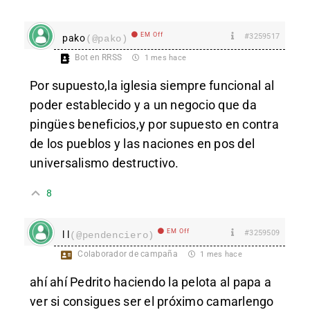
EM Off
#3259517
pako
(@pako)
Bot en RRSS
1 mes hace
Por supuesto,la iglesia siempre funcional al
poder establecido y a un negocio que da
pingües beneficios,y por supuesto en contra
de los pueblos y las naciones en pos del
universalismo destructivo.
8
EM Off
#3259509
l l
(@pendenciero)
Colaborador de campaña
1 mes hace
ahí ahí Pedrito haciendo la pelota al papa a
ver si consigues ser el próximo camarlengo