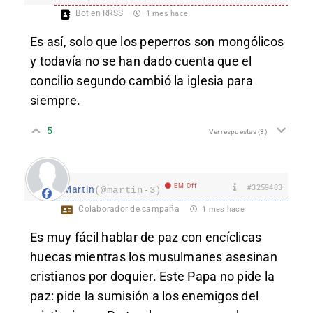
Bot en RRSS
1 mes hace
Es así, solo que los peperros son mongólicos
y todavía no se han dado cuenta que el
concilio segundo cambió la iglesia para
siempre.
5
Ver respuestas
(3)
EM Off
#3259483
Martin
(@martin-3)
Colaborador de campaña
1 mes hace
Es muy fácil hablar de paz con encíclicas
huecas mientras los musulmanes asesinan
cristianos por doquier. Este Papa no pide la
paz: pide la sumisión a los enemigos del