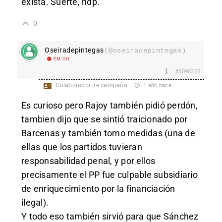
exista. Suerte, hdp.
0
Oseiradepintegas
(@oseiradepintegas)
EM Off
#3098325
Colaborador de campaña
1 año hace
Es curioso pero Rajoy también pidió perdón,
tambien dijo que se sintió traicionado por
Barcenas y también tomo medidas (una de
ellas que los partidos tuvieran
responsabilidad penal, y por ellos
precisamente el PP fue culpable subsidiario
de enriquecimiento por la financiación
ilegal).
Y todo eso también sirvió para que Sánchez