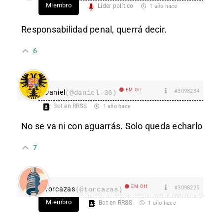
Miembro
Líder político
1 año hace
Responsabilidad penal, querrá decir.
6
EM Off
#3098234
Daniel
(@daniel-36)
Bot en RRSS
1 año hace
No se va ni con aguarrás. Solo queda echarlo
7
EM Off
#3098225
Torcazas
(@torcazas)
Miembro
Bot en RRSS
1 año hace