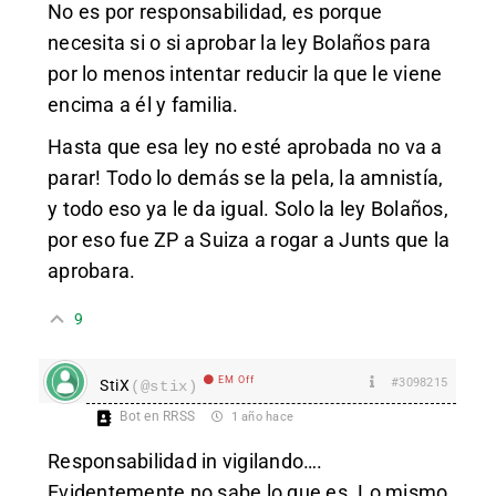
No es por responsabilidad, es porque
necesita si o si aprobar la ley Bolaños para
por lo menos intentar reducir la que le viene
encima a él y familia.
Hasta que esa ley no esté aprobada no va a
parar! Todo lo demás se la pela, la amnistía,
y todo eso ya le da igual. Solo la ley Bolaños,
por eso fue ZP a Suiza a rogar a Junts que la
aprobara.
9
EM Off
#3098215
StiX
(@stix)
Bot en RRSS
1 año hace
Responsabilidad in vigilando….
Evidentemente no sabe lo que es. Lo mismo