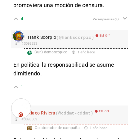
promoviera una moción de censura.
4
Ver respuestas
(2)
EM Off
Hank Scorpio
(@hankscorpio)
#3098323
Gurú demoscópico
1 año hace
En política, la responsabilidad se asume
dimitiendo.
1
EM Off
Riaxo Riviera
(@cddmt-cddmt)
#3098309
Colaborador de campaña
1 año hace