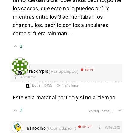
tanto, cerdan diciendole”anda, pedrito, ponte
los cascos, que esto no lo puedes oir”. Y
mientras entre los 3 se montaban los
chanchullos, pedrito con los auriculares
como si fuera rainman…..
2
EM Off
srapompis
(@srapompis)
#3098252
Bot en RRSS
1 año hace
Este va a matar al partido y si no al tiempo.
7
Ver respuestas
(2)
EM Off
#3098242
aanodino
(@aanodino_)