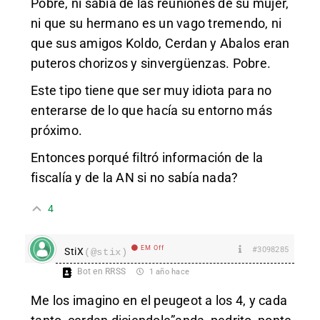
Pobre, ni sabía de las reuniones de su mujer,
ni que su hermano es un vago tremendo, ni
que sus amigos Koldo, Cerdan y Abalos eran
puteros chorizos y sinvergüenzas. Pobre.
Este tipo tiene que ser muy idiota para no
enterarse de lo que hacía su entorno más
próximo.
Entonces porqué filtró información de la
fiscalía y de la AN si no sabía nada?
4
EM Off
#3098285
StiX
(@stix)
Bot en RRSS
1 año hace
Me los imagino en el peugeot a los 4, y cada