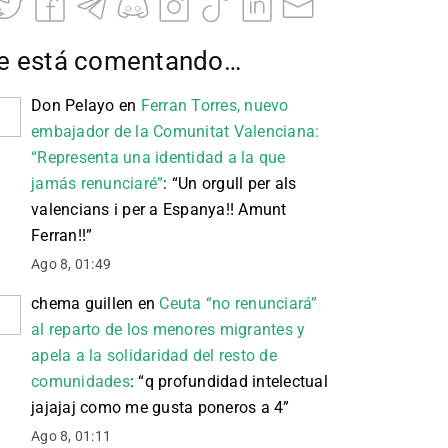
e está comentando…
Don Pelayo
en
Ferran Torres, nuevo
embajador de la Comunitat Valenciana:
“Representa una identidad a la que
jamás renunciaré”
: “
Un orgull per als
valencians i per a Espanya!! Amunt
Ferran!!
”
Ago 8, 01:49
chema guillen
en
Ceuta “no renunciará”
al reparto de los menores migrantes y
apela a la solidaridad del resto de
comunidades
: “
q profundidad intelectual
jajajaj como me gusta poneros a 4
”
Ago 8, 01:11