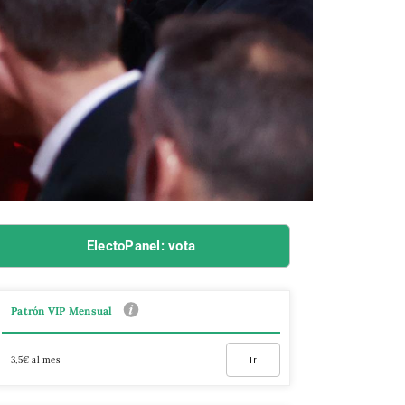
ElectoPanel: vota
Patrón VIP Mensual
3,5€ al mes
Ir