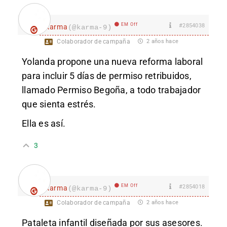
EM Off
#2854038
karma
(@karma-9)
Colaborador de campaña
2 años hace
Yolanda propone una nueva reforma laboral
para incluir 5 días de permiso retribuidos,
llamado Permiso Begoña, a todo trabajador
que sienta estrés.
Ella es así.
3
EM Off
#2854018
karma
(@karma-9)
Colaborador de campaña
2 años hace
Pataleta infantil diseñada por sus asesores.