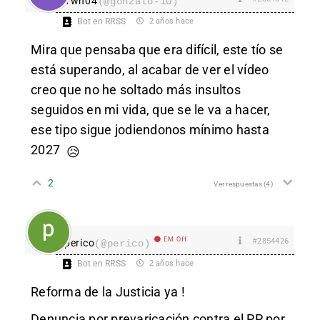
Ywn04
(@gonzalo-10)
Bot en RRSS
2 años hace
Mira que pensaba que era difícil, este tío se
está superando, al acabar de ver el vídeo
creo que no he soltado más insultos
seguidos en mi vida, que se le va a hacer,
ese tipo sigue jodiendonos mínimo hasta
2027
😥
2
Ver respuestas
(4)
EM Off
#2854426
perico
(@perico)
Bot en RRSS
2 años hace
Reforma de la Justicia ya !
Denuncia por prevaricación contra el PP por