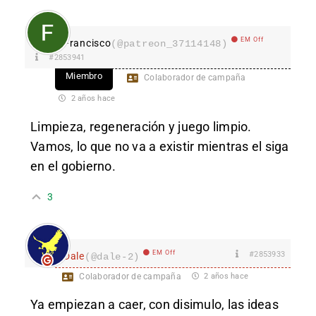
EM Off
Francisco
(@patreon_37114148)
#2853941
Miembro
Colaborador de campaña
2 años hace
Limpieza, regeneración y juego limpio.
Vamos, lo que no va a existir mientras el siga
en el gobierno.
3
EM Off
#2853933
Dale
(@dale-2)
Colaborador de campaña
2 años hace
Ya empiezan a caer, con disimulo, las ideas