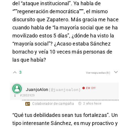
del “ataque institucional”. Ya habla de
“””regeneración democrática”””, el mismo
discursito que Zapatero. Más gracia me hace
cuando habla de “la mayoría social que se ha
movilizado estos 5 días”, ¿dónde ha visto la
“mayoría social”? ¿Acaso estaba Sánchez
borracho y veía 10 veces más personas de
las que había?
3
Ver respuestas
(6)
EM Off
JuanjoAlon
(@juanjoalon)
#2853929
Colaborador de campaña
2 años hace
“Qué tus debilidades sean tus fortalezas”. Un
tipo interesante Sánchez, es muy proactivo y