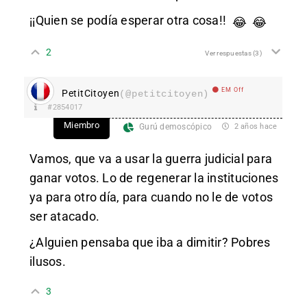
¡¡Quien se podía esperar otra cosa!!
😂
😂
2
Ver respuestas
(3)
EM Off
PetitCitoyen
(@petitcitoyen)
#2854017
Miembro
Gurú demoscópico
2 años hace
Vamos, que va a usar la guerra judicial para
ganar votos. Lo de regenerar la instituciones
ya para otro día, para cuando no le de votos
ser atacado.
¿Alguien pensaba que iba a dimitir? Pobres
ilusos.
3