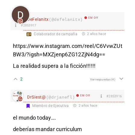
EM Off
DeFelanitx
(@defelanitx)
#2853917
Colaborador de campaña
2 años hace
https://www.instagram.com/reel/C6VvwZUt
BW3/?igsh=MXZjenp6ZG12ZjN4dg==
La realidad supera a la ficción!!!!!!
2
Ver respuestas
(4)
EM Off
#2853916
DrSiest@
(@drjanefl)
Miembro de Ejecutiva
2 años hace
el mundo today….
deberías mandar curriculum