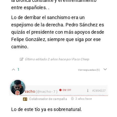
la bronca constante y el enfrentamiento
entre españoles. .
Lo de derribar el sanchismo era un
espejismo de la derecha. Pedro Sánchez es
quizás el presidente con más apoyos desde
Felipe González, siempre que siga por ese
camino.
Último editado 2 años hace por Paco Cherp
1
Ver respuestas
(5)
EM Off
#2854227
Nacho
(@nacho-7)
Colaborador de campaña
2 años hace
Lo de este tío ya es sobrenatural.