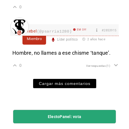
0
EM Off
#2853915
Rebel
(@psarria1280)
Miembro
Líder político
2 años hace
Hombre, no llames a ese chisme ‘tanque’.
0
Ver respuestas
(1)
Cargar más comentarios
ElectoPanel: vota