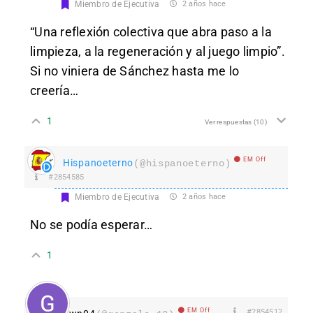
Miembro de Ejecutiva
2 años hace
“Una reflexión colectiva que abra paso a la
limpieza, a la regeneración y al juego limpio”.
Si no viniera de Sánchez hasta me lo
creería…
1
Ver respuestas
(10)
EM Off
Hispanoeterno
(@hispanoeterno)
#2854585
Miembro de Ejecutiva
2 años hace
No se podía esperar…
1
EM Off
#2854512