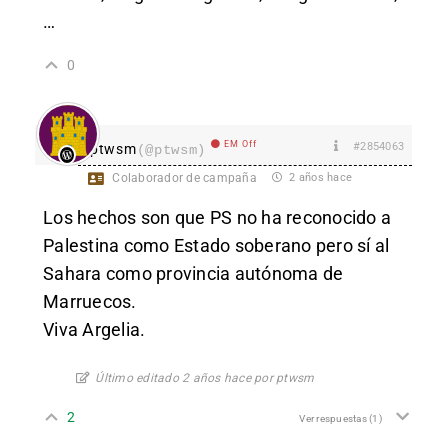
…
0
EM Off
#2854063
ptwsm
(@ptwsm)
Colaborador de campaña
2 años hace
Los hechos son que PS no ha reconocido a
Palestina como Estado soberano pero sí al
Sahara como provincia autónoma de
Marruecos.
Viva Argelia.
Último editado 2 años hace por ptwsm
2
Ver respuestas
(1)