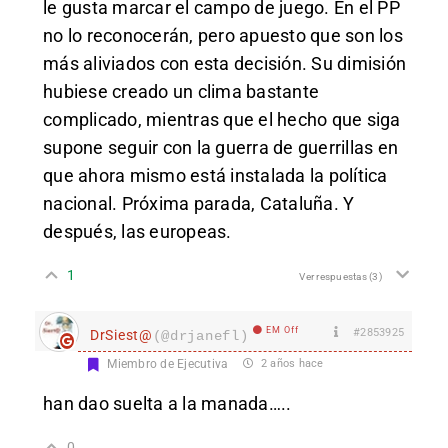
le gusta marcar el campo de juego. En el PP
no lo reconocerán, pero apuesto que son los
más aliviados con esta decisión. Su dimisión
hubiese creado un clima bastante
complicado, mientras que el hecho que siga
supone seguir con la guerra de guerrillas en
que ahora mismo está instalada la política
nacional. Próxima parada, Cataluña. Y
después, las europeas.
1
Ver respuestas
(3)
EM Off
#2853925
DrSiest@
(@drjanefl)
Miembro de Ejecutiva
2 años hace
han dao suelta a la manada…..
0