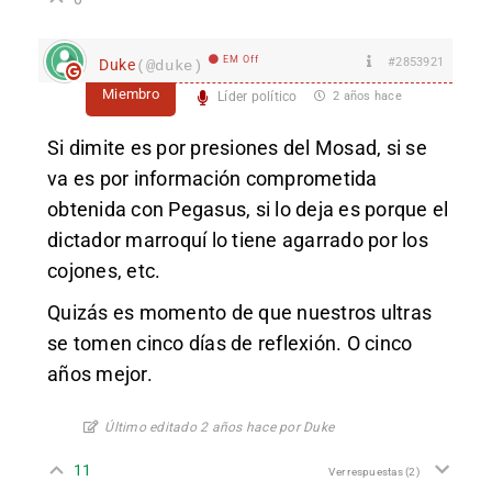
EM Off
#2853921
Duke
(@duke)
Miembro
Líder político
2 años hace
Si dimite es por presiones del Mosad, si se
va es por información comprometida
obtenida con Pegasus, si lo deja es porque el
dictador marroquí lo tiene agarrado por los
cojones, etc.
Quizás es momento de que nuestros ultras
se tomen cinco días de reflexión. O cinco
años mejor.
Último editado 2 años hace por Duke
11
Ver respuestas
(2)