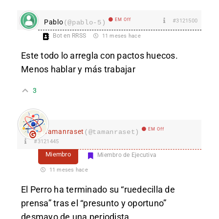
EM Off
#3121500
Pablo
(@pablo-5)
Bot en RRSS
11 meses hace
Este todo lo arregla con pactos huecos.
Menos hablar y más trabajar
3
EM Off
Tamanraset
(@tamanraset)
#3121445
Miembro
Miembro de Ejecutiva
11 meses hace
El Perro ha terminado su “ruedecilla de
prensa” tras el “presunto y oportuno”
desmayo de una periodista.