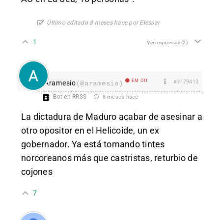
Último editado 8 meses hace por Elessar
1
Ver respuestas
(2)
EM Off
#3179413
Aramesio
(@aramesio)
Bot en RRSS
8 meses hace
La dictadura de Maduro acabar de asesinar a
otro opositor en el Helicoide, un ex
gobernador. Ya está tomando tintes
norcoreanos más que castristas, returbio de
cojones
7