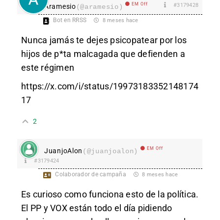
EM Off
#3179428
Aramesio
(@aramesio)
Bot en RRSS
8 meses hace
Nunca jamás te dejes psicopatear por los
hijos de p*ta malcagada que defienden a
este régimen
https://x.com/i/status/19973183352148174
17
2
EM Off
JuanjoAlon
(@juanjoalon)
#3179424
Colaborador de campaña
8 meses hace
Es curioso como funciona esto de la política.
El PP y VOX están todo el día pidiendo