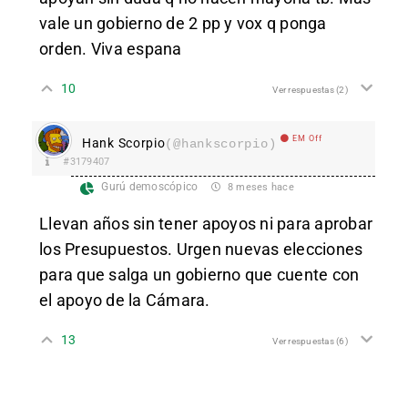
vale un gobierno de 2 pp y vox q ponga
orden. Viva espana
10
Ver respuestas
(2)
EM Off
Hank Scorpio
(@hankscorpio)
#3179407
Gurú demoscópico
8 meses hace
Llevan años sin tener apoyos ni para aprobar
los Presupuestos. Urgen nuevas elecciones
para que salga un gobierno que cuente con
el apoyo de la Cámara.
13
Ver respuestas
(6)