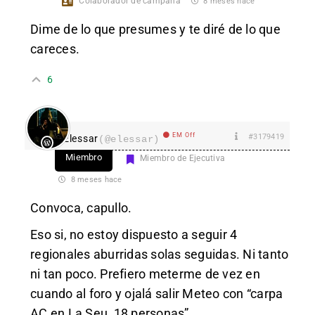
Colaborador de campaña
8 meses hace
Dime de lo que presumes y te diré de lo que
careces.
6
EM Off
#3179419
Elessar
(@elessar)
Miembro
Miembro de Ejecutiva
8 meses hace
Convoca, capullo.
Eso si, no estoy dispuesto a seguir 4
regionales aburridas solas seguidas. Ni tanto
ni tan poco. Prefiero meterme de vez en
cuando al foro y ojalá salir Meteo con “carpa
AC en La Seu, 18 personas”.