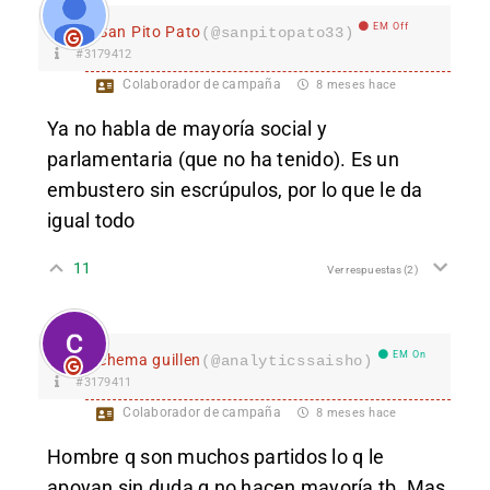
EM Off
San Pito Pato
(@sanpitopato33)
#3179412
Colaborador de campaña
8 meses hace
Ya no habla de mayoría social y
parlamentaria (que no ha tenido). Es un
embustero sin escrúpulos, por lo que le da
igual todo
11
Ver respuestas
(2)
EM On
chema guillen
(@analyticssaisho)
#3179411
Colaborador de campaña
8 meses hace
Hombre q son muchos partidos lo q le
apoyan sin duda q no hacen mayoría tb. Mas