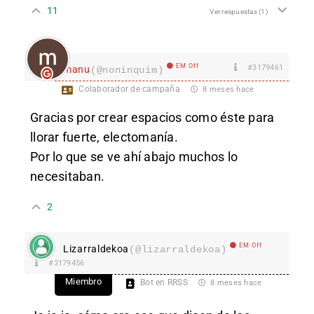
11
Ver respuestas
(1)
EM Off
#3179461
manu
(@noninquim)
Colaborador de campaña
8 meses hace
Gracias por crear espacios como éste para
llorar fuerte, electomanía.
Por lo que se ve ahí abajo muchos lo
necesitaban.
2
EM Off
Lizarraldekoa
(@lizarraldekoa)
#3179456
Miembro
Bot en RRSS
8 meses hace