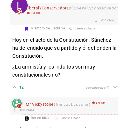
LiberalYConservador
(@liberalyconservador133
EM Off
#3179443
Miembro de Ejecutiva
8 meses hace
Hoy en el acto de la Constitución, Sánchez
ha defendido que su partido y él defienden la
Constitución.
¿La amnistía y los indultos son muy
constitucionales no?
12
Ver respuestas
(7)
EM Off
Mr Vickystone
(@mrvickystone)
#3179441
Bot en RRSS
8 meses hace