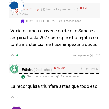
EM Off
Don Pelayo
(@donpelayoelecto)
#3179448
Miembro de Ejecutiva
8 meses hace
Venía estando convencido de que Sánchez
seguiría hasta 2027 pero que él lo repita con
tanta insistencia me hace empezar a dudar.
4
Ver respuestas
(3)
EM Off
#3179447
Edinho
(@edinho)
Gurú demoscópico
8 meses hace
La reconquista triunfara antes que todo eso
2