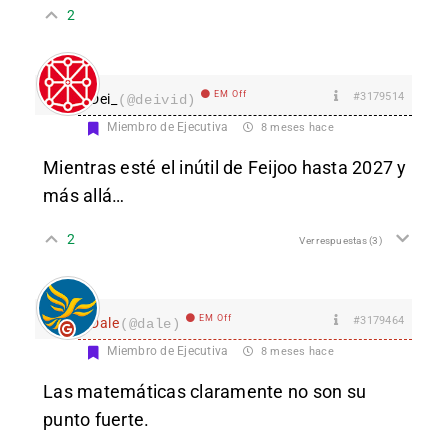
2
EM Off
#3179514
Dei_
(@deivid)
Miembro de Ejecutiva
8 meses hace
Mientras esté el inútil de Feijoo hasta 2027 y
más allá…
2
Ver respuestas
(3)
EM Off
#3179464
Dale
(@dale)
Miembro de Ejecutiva
8 meses hace
Las matemáticas claramente no son su
punto fuerte.