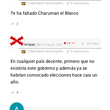
Colaborador de campaña
8 meses hace
Te ha faltado Charuman el Blanco
2
EM Off
#3179431
Enrique
(@enrique-14)
Colaborador de campaña
8 meses hace
En cualquier país decente, primero que no
existiría este gobierno y además ya se
habrían convocado elecciones hace casi un
año.
9