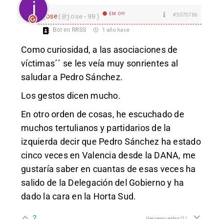
EM Off
#3070786
jose
(@jose-99)
Bot en RRSS
1 año hace
Como curiosidad, a las
asociaciones de
víctimas´´ se les veía muy sonrientes al
saludar a Pedro Sánchez.
Los gestos dicen mucho.
En otro orden de cosas, he escuchado de
muchos tertulianos y partidarios de la
izquierda decir que Pedro Sánchez ha estado
cinco veces en Valencia desde la DANA, me
gustaría saber en cuantas de esas veces ha
salido de la Delegación del Gobierno y ha
dado la cara en la Horta Sud.
2
Ver respuestas
(1)