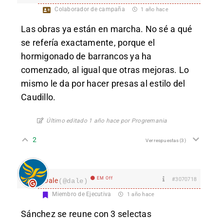
Colaborador de campaña
1 año hace
Las obras ya están en marcha. No sé a qué
se refería exactamente, porque el
hormigonado de barrancos ya ha
comenzado, al igual que otras mejoras. Lo
mismo le da por hacer presas al estilo del
Caudillo.
Último editado 1 año hace por Progremania
2
Ver respuestas
(3)
EM Off
#3070718
Dale
(@dale)
Miembro de Ejecutiva
1 año hace
Sánchez se reune con 3 selectas