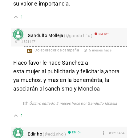
su valor e importancia.
1
EM Off
Gandulfo Molleja
(@gandulfo)
#3211471
Colaborador de campaña
5 meses hace
Flaco favor le hace Sanchez a
esta mujer al publicitarla y felicitarla,ahora
ya muchos, y mas en la benemérita, la
asociarán al sanchismo y Moncloa
Último editado 5 meses hace por Gandulfo Molleja
1
EM On
#3211454
Edinho
(@edinho)