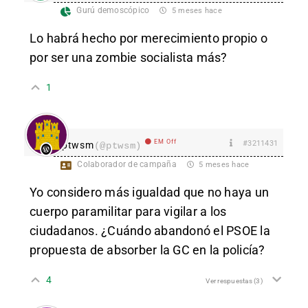
Gurú demoscópico
5 meses hace
Lo habrá hecho por merecimiento propio o
por ser una zombie socialista más?
1
EM Off
#3211431
ptwsm
(@ptwsm)
Colaborador de campaña
5 meses hace
Yo considero más igualdad que no haya un
cuerpo paramilitar para vigilar a los
ciudadanos. ¿Cuándo abandonó el PSOE la
propuesta de absorber la GC en la policía?
4
Ver respuestas
(3)