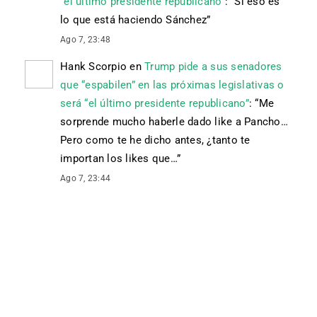
“el último presidente republicano”
: “
Si eso es
lo que está haciendo Sánchez
”
Ago 7, 23:48
Hank Scorpio
en
Trump pide a sus senadores
que “espabilen” en las próximas legislativas o
será “el último presidente republicano”
: “
Me
sorprende mucho haberle dado like a Pancho…
Pero como te he dicho antes, ¿tanto te
importan los likes que…
”
Ago 7, 23:44