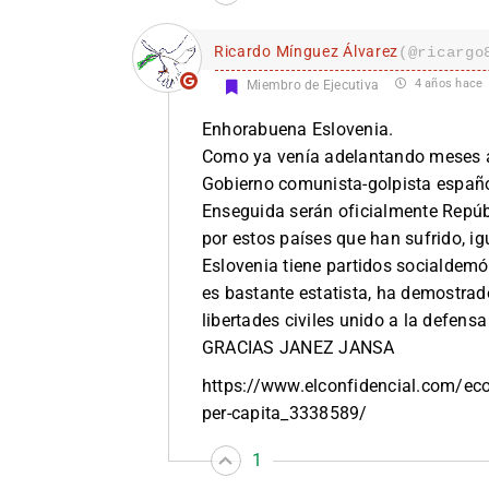
Ricardo Mínguez Álvarez
(@ricargo
4 años hace
Miembro de Ejecutiva
E
nhorabuena Eslovenia.
Como ya venía adelantando meses an
Gobierno comunista-golpista español
Enseguida serán oficialmente Repúb
por estos países que han sufrido, i
Eslovenia tiene partidos socialdem
es bastante estatista, ha demostrado
libertades civiles unido a la defensa
GRACIAS JANEZ JANSA
https://www.elconfidencial.com/ec
per-capita_3338589/
1