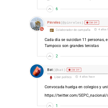
6
Pinreles
(@pinreles)
EM Off
4 años 
Colaborador de campaña
Cada día se suicidan 11 personas, 
Tampoco son grandes tenistas
2
Bat
(@bat)
EM Off
4 años hace
Líder político
Convocada huelga en colegios y uni
https://twitter.com/SEPC_naciona
1