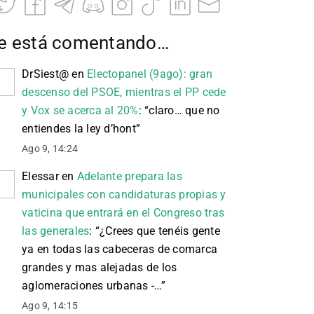
e está comentando…
DrSiest@
en
Electopanel (9ago): gran
descenso del PSOE, mientras el PP cede
y Vox se acerca al 20%
: “
claro… que no
entiendes la ley d’hont
”
Ago 9, 14:24
Elessar
en
Adelante prepara las
municipales con candidaturas propias y
vaticina que entrará en el Congreso tras
las generales
: “
¿Crees que tenéis gente
ya en todas las cabeceras de comarca
grandes y mas alejadas de los
aglomeraciones urbanas -…
”
Ago 9, 14:15