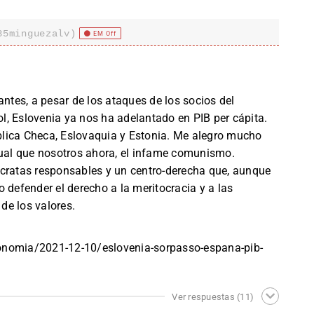
85minguezalv)
EM Off
tes, a pesar de los ataques de los socios del
, Eslovenia ya nos ha adelantado en PIB per cápita.
lica Checa, Eslovaquia y Estonia. Me alegro mucho
gual que nosotros ahora, el infame comunismo.
ócratas responsables y un centro-derecha que, aunque
 defender el derecho a la meritocracia y a las
 de los valores.
onomia/2021-12-10/eslovenia-sorpasso-espana-pib-
Ver respuestas
(11)