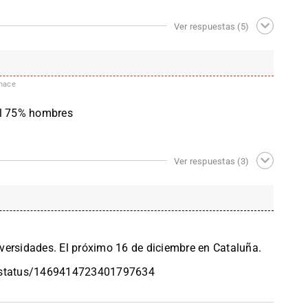
Ver respuestas
(5)
hace
el 75% hombres
Ver respuestas
(3)
versidades. El próximo 16 de diciembre en Cataluña.
l/status/1469414723401797634