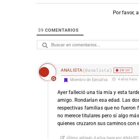
Por favor, 
39
COMENTARIOS
ANALISTA
(@analista)
EM Off
4 años hace
Miembro de Ejecutiva
Ayer falleció una tía mía y esta ta
amigo. Rondarían esa edad. Las dos
respectivas familias que no fueron 
no merece titulares pero sí algo má
quienes cruzaron sus caminos con el
Último editado 4 años hace por ANALIST