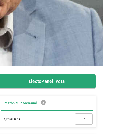
ElectoPanel: vota
Patrón VIP Mensual
3,5€ al mes
Ir