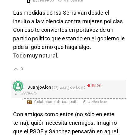
Bot en RRSS
4 años hace
Las medidas de Isa Serra van desde el
insulto a la violencia contra mujeres policías.
Con eso te conviertes en portavoz de un
partido político que estando en el gobierno le
pide al gobierno que haga algo.
Todo muy natural.
0
EM Off
JuanjoAlon
(@juanjoalon)
#2336675
Colaborador de campaña
4 años hace
Con amigos como estos (no sólo en este
tema), quién necesita enemigos. Imagino
que el PSOE y Sánchez pensarán en aquel