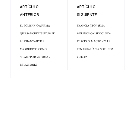
ARTÍCULO
ARTÍCULO
ANTERIOR
SIGUIENTE
EL POLISARIO AFIRMA
FRANCIA (IFOP 18M):
QUE SÁNCHEZ "SUCUMBE
MELENCHON SE COLOCA
AL CHANTAJE" DE
TERCERO. MACRON Y LE
MARRUECOS COMO
PEN PASARÍAN A SEGUNDA
"PEAJE" POR RETOMAR
VUELTA
RELACIONES