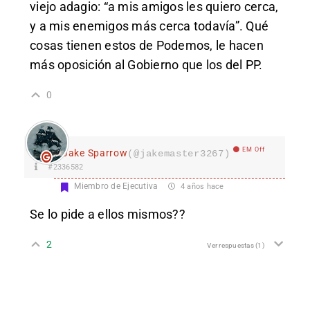
viejo adagio: “a mis amigos les quiero cerca,
y a mis enemigos más cerca todavía”. Qué
cosas tienen estos de Podemos, le hacen
más oposición al Gobierno que los del PP.
0
EM Off
Jake Sparrow
(@jakemaster3267)
#2336582
Miembro de Ejecutiva
4 años hace
Se lo pide a ellos mismos??
2
Ver respuestas
(1)