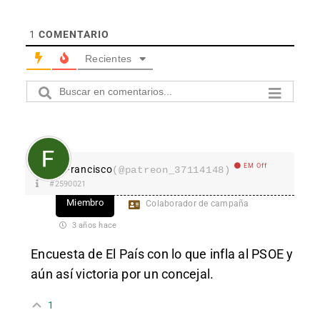
1
COMENTARIO
Recientes
EM Off
Francisco
(@patreon_37114148)
#2590021
Miembro
Colaborador de campaña
3 años hace
Encuesta de El País con lo que infla al PSOE y
aún así victoria por un concejal.
1