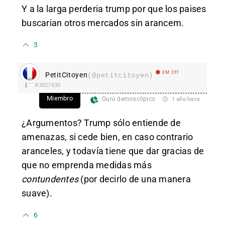
Y a la larga perderia trump por que los paises
buscarian otros mercados sin arancem.
3
EM Off
PetitCitoyen
(@petitcitoyen)
#3027630
Miembro
Gurú demoscópico
1 año hace
¿Argumentos? Trump sólo entiende de
amenazas, si cede bien, en caso contrario
aranceles, y todavía tiene que dar gracias de
que no emprenda medidas más
contundentes
(por decirlo de una manera
suave).
6