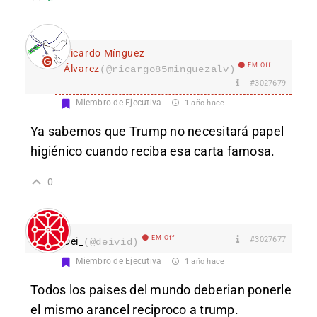
Ricardo Mínguez
EM Off
Álvarez
(@ricargo85minguezalv)
#3027679
Miembro de Ejecutiva
1 año hace
Ya sabemos que Trump no necesitará papel
higiénico cuando reciba esa carta famosa.
0
EM Off
#3027677
Dei_
(@deivid)
Miembro de Ejecutiva
1 año hace
Todos los paises del mundo deberian ponerle
el mismo arancel reciproco a trump.