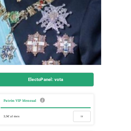
ElectoPanel: vota
Patrón VIP Mensual
3,5€ al mes
Ir