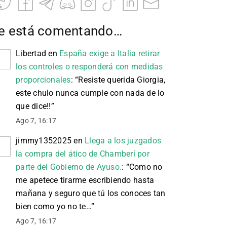
e está comentando…
Libertad
en
España exige a Italia retirar
los controles o responderá con medidas
proporcionales
: “
Resiste querida Giorgia,
este chulo nunca cumple con nada de lo
que dice!!
”
Ago 7, 16:17
jimmy1352025
en
Llega a los juzgados
la compra del ático de Chamberí por
parte del Gobierno de Ayuso.
: “
Como no
me apetece tirarme escribiendo hasta
mañana y seguro que tú los conoces tan
bien como yo no te…
”
Ago 7, 16:17