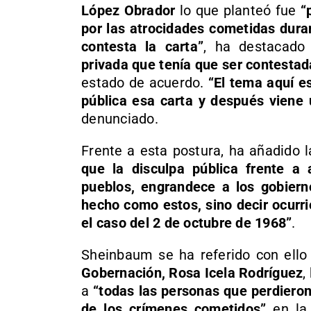
López Obrador
lo que planteó fue
“
por las atrocidades cometidas dura
contesta la carta”
, ha destacad
privada que tenía que ser contestad
estado de acuerdo.
“El tema aquí e
pública esa carta y después vien
denunciado.
Frente a esta postura, ha añadido
que la disculpa pública frente a
pueblos, engrandece a los gobiern
hecho como estos, sino decir ocurr
el caso del 2 de octubre de 1968”
.
Sheinbaum se ha referido con ello
Gobernación, Rosa Icela Rodríguez
,
a
“todas las personas que perdieron
de los crímenes cometidos”
en la