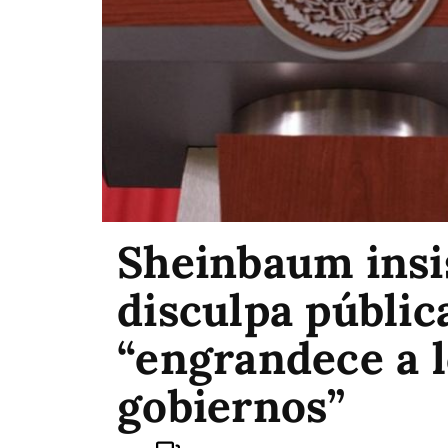
Sheinbaum insi
disculpa públi
“engrandece a l
gobiernos”