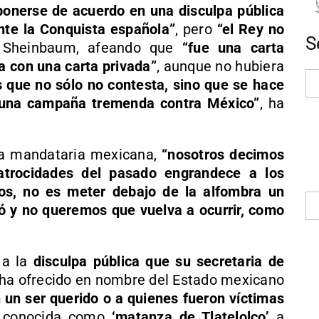
ponerse de acuerdo en una disculpa pública
nte la Conquista española”
, pero
“el Rey no
S
o Sheinbaum, afeando que
“fue una carta
a con una carta privada”
, aunque no hubiera
s que no sólo no contesta, sino que se hace
e una campaña tremenda contra México”
, ha
 la mandataria mexicana,
“nosotros decimos
 atrocidades del pasado engrandece a los
os, no es meter debajo de la alfombra un
ió y no queremos que vuelva a ocurrir, como
 a la
disculpa pública que su secretaria de
 ha ofrecido en nombre del Estado mexicano
 un ser querido o a quienes fueron víctimas
 conocida como
‘matanza de Tlatelolco’
a