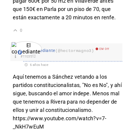
pagar 600€ por 50 m2 en Villaverde antes
que 150€ en Parla por un piso de 70, que
están exactamente a 20 minutos en renfe.
0
EM Off
El comediante
(@hectormagno3)
#1103512
6 años hace
Aquí tenemos a Sánchez vetando a los
partidos constitucionalistas, "No es No", y ahí
sigue, buscando el amor indepe. Menos mal
que tenemos a Rivera para no depender de
ellos y unir al constitucionalismo.
https://www.youtube.com/watch?v=7-
_NkH7wEuM