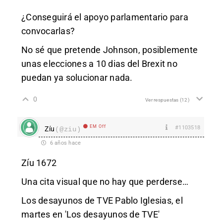
¿Conseguirá el apoyo parlamentario para
convocarlas?
No sé que pretende Johnson, posiblemente
unas elecciones a 10 dias del Brexit no
puedan ya solucionar nada.
0
Ver respuestas
(12)
EM Off
#1103518
Zíu
(@ziu)
6 años hace
Zíu 1672
Una cita visual que no hay que perderse…
Los desayunos de TVE Pablo Iglesias, el
martes en 'Los desayunos de TVE'