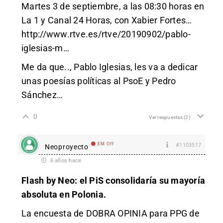
Martes 3 de septiembre, a las 08:30 horas en
La 1 y Canal 24 Horas, con Xabier Fortes…
http://www.rtve.es/rtve/20190902/pablo-
iglesias-m
…
Me da que.., Pablo Iglesias, les va a dedicar
unas poesías políticas al PsoE y Pedro
Sánchez…
0
Ver respuestas
(2)
EM Off
#1103517
Neoproyecto
6 años hace
Flash by Neo: el PiS consolidaría su mayoría
absoluta en Polonia.
La encuesta de DOBRA OPINIA para PPG de