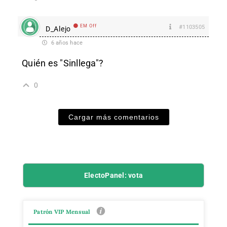
EM Off
#1103505
D_Alejo
6 años hace
Quién es "Sinllega"?
0
Cargar más comentarios
ElectoPanel: vota
Patrón VIP Mensual