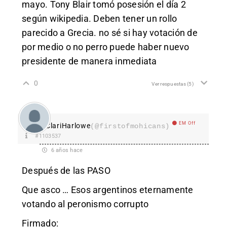
mayo. Tony Blair tomó posesión el día 2
según wikipedia. Deben tener un rollo
parecido a Grecia. no sé si hay votación de
por medio o no perro puede haber nuevo
presidente de manera inmediata
0
Ver respuestas
(5)
EM Off
ClariHarlowe
(@firstofmohicans)
#1103537
6 años hace
Después de las PASO
Que asco … Esos argentinos eternamente
votando al peronismo corrupto
Firmado: