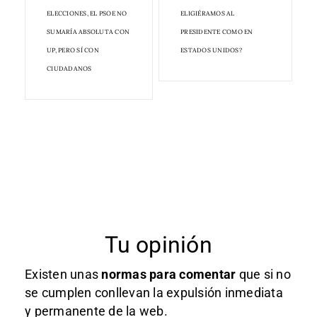
ELECCIONES, EL PSOE NO
ELIGIÉRAMOS AL
SUMARÍA ABSOLUTA CON
PRESIDENTE COMO EN
UP, PERO SÍ CON
ESTADOS UNIDOS?
CIUDADANOS
Tu opinión
Existen unas
normas
para comentar
que si no
se cumplen conllevan la expulsión inmediata
y permanente de la web.