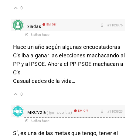
0
EM Off
#1103976
xiadas
6 años hace
Hace un año según algunas encuestadoras
C's iba a ganar las elecciones machacando al
PP y al PSOE. Ahora el PP-PSOE machacan a
C's.
Casualidades de la vida…
0
EM Off
#1103823
MRCVzla
(@mrcvzla)
6 años hace
Sí, es una de las metas que tengo, tener el