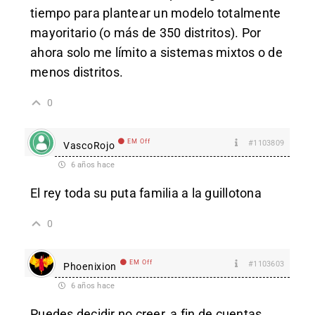
tiempo para plantear un modelo totalmente
mayoritario (o más de 350 distritos). Por
ahora solo me límito a sistemas mixtos o de
menos distritos.
0
EM Off
#1103809
VascoRojo
6 años hace
El rey toda su puta familia a la guillotona
0
EM Off
#1103603
Phoenixion
6 años hace
Puedes decidir no creer, a fin de cuentas,