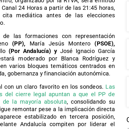
entro, organizado por la RTVA, será emitido
l
Canal 24 Horas
a partir de las 21:45 horas,
 cita mediática antes de las elecciones
o.
s de las formaciones con representación
eno
(PP),
María Jesús Montero
(PSOE),
lo
(Por Andalucía) y
José Ignacio García
estará moderado por Blanca Rodríguez y
 en varios bloques temáticos centrados en
nda, gobernanza y financiación autonómica.
l con un claro favorito en los sondeos.
Las
s del cierre legal apuntan a que el PP de
 de la mayoría absoluta
, consolidando su
gue remontar pese a la implicación directa
arece estabilizado en tercera posición,
lante Andalucía compiten por liderar el