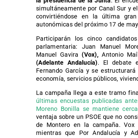
la presidencia de la Junta
. El encu
simultáneamente por
Canal Sur
y e
convirtiéndose en la última gran
autonómicas del próximo 17 de may
Participarán los cinco candidato
parlamentaria:
Juan Manuel Mor
Manuel Gavira
(Vox),
Antonio Maíl
(Adelante Andalucía)
. El debate 
Fernando García y se estructurará
economía, servicios públicos, vivie
La campaña llega a este tramo fina
últimas encuestas publicadas ante
Moreno Bonilla se mantiene cerca
ventaja sobre un PSOE que no consi
de Montero en la campaña. Vox ap
mientras que Por Andalucía y Ade