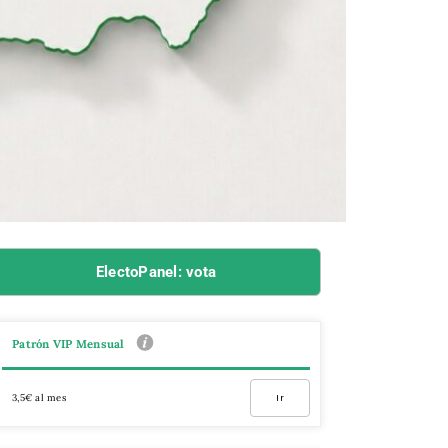
ElectoPanel: vota
Patrón VIP Mensual
3,5€ al mes
Ir