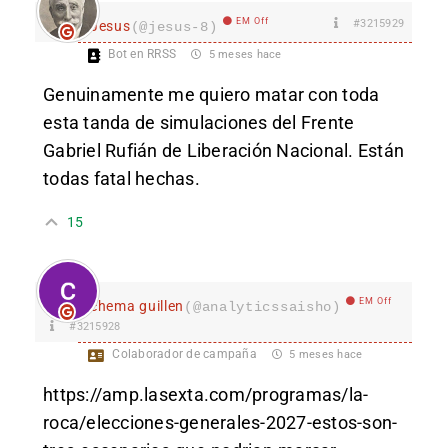
EM Off
#3215929
Jesus
(@jesus-8)
Bot en RRSS
5 meses hace
Genuinamente me quiero matar con toda
esta tanda de simulaciones del Frente
Gabriel Rufián de Liberación Nacional. Están
todas fatal hechas.
15
EM Off
chema guillen
(@analyticssaisho)
#3215928
Colaborador de campaña
5 meses hace
https://amp.lasexta.com/programas/la-
roca/elecciones-generales-2027-estos-son-