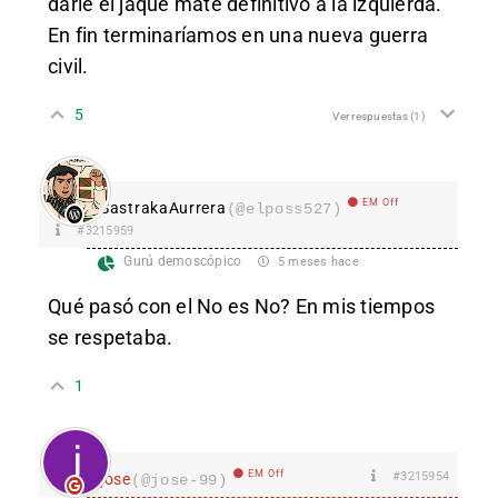
darle el jaque mate definitivo a la izquierda.
En fin terminaríamos en una nueva guerra
civil.
5
Ver respuestas
(1)
EM Off
SastrakaAurrera
(@elposs527)
#3215959
Gurú demoscópico
5 meses hace
Qué pasó con el No es No? En mis tiempos
se respetaba.
1
EM Off
#3215954
jose
(@jose-99)