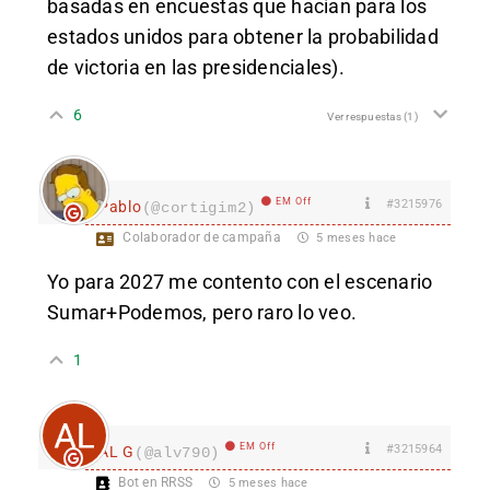
basadas en encuestas que hacían para los
estados unidos para obtener la probabilidad
de victoria en las presidenciales).
6
Ver respuestas
(1)
EM Off
#3215976
Pablo
(@cortigim2)
Colaborador de campaña
5 meses hace
Yo para 2027 me contento con el escenario
Sumar+Podemos, pero raro lo veo.
1
EM Off
#3215964
AL G
(@alv790)
Bot en RRSS
5 meses hace