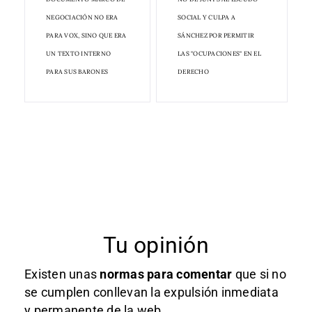
NEGOCIACIÓN NO ERA
SOCIAL Y CULPA A
PARA VOX, SINO QUE ERA
SÁNCHEZ POR PERMITIR
UN TEXTO INTERNO
LAS "OCUPACIONES" EN EL
PARA SUS BARONES
DERECHO
Tu opinión
Existen unas
normas
para comentar
que si no
se cumplen conllevan la expulsión inmediata
y permanente de la web.