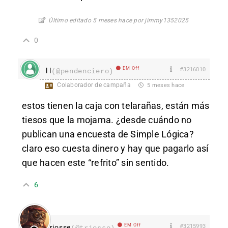
Último editado 5 meses hace por jimmy1352025
0
EM Off
#3216010
l l
(@pendenciero)
Colaborador de campaña
5 meses hace
estos tienen la caja con telarañas, están más
tiesos que la mojama. ¿desde cuándo no
publican una encuesta de Simple Lógica?
claro eso cuesta dinero y hay que pagarlo así
que hacen este “refrito” sin sentido.
6
EM Off
#3215993
Triosse
(@triosse)