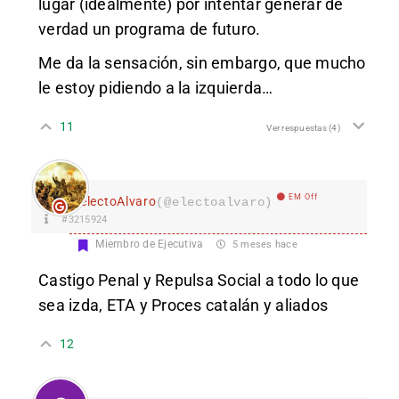
lugar (idealmente) por intentar generar de
verdad un programa de futuro.
Me da la sensación, sin embargo, que mucho
le estoy pidiendo a la izquierda…
11
Ver respuestas
(4)
EM Off
electoAlvaro
(@electoalvaro)
#3215924
Miembro de Ejecutiva
5 meses hace
Castigo Penal y Repulsa Social a todo lo que
sea izda, ETA y Proces catalán y aliados
12