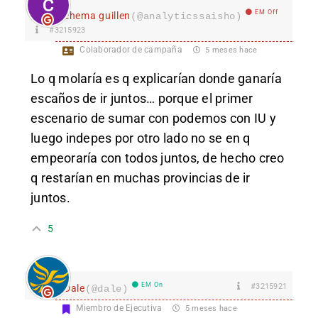
EM Off
chema guillen
(@analyticssaisho)
#3215923
Colaborador de campaña
5 meses hace
Lo q molaría es q explicarían donde ganaría
escaños de ir juntos… porque el primer
escenario de sumar con podemos con IU y
luego indepes por otro lado no se en q
empeoraría con todos juntos, de hecho creo
q restarían en muchas provincias de ir
juntos.
5
EM On
#3215921
Dale
(@dale)
Miembro de Ejecutiva
5 meses hace