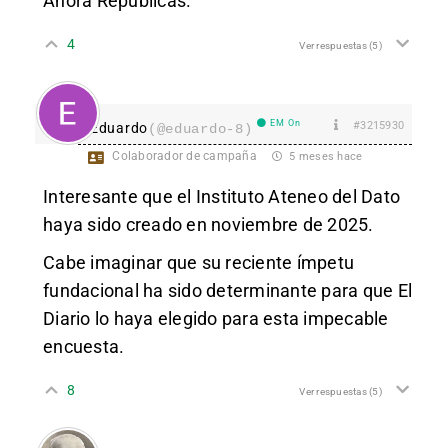
Ahora Repúblicas.
4
Ver respuestas
(5)
EM On
#3215930
Eduardo
(@eduardo-8)
Colaborador de campaña
5 meses hace
Interesante que el Instituto Ateneo del Dato
haya sido creado en noviembre de 2025.
Cabe imaginar que su reciente ímpetu
fundacional ha sido determinante para que El
Diario lo haya elegido para esta impecable
encuesta.
8
Ver respuestas
(5)