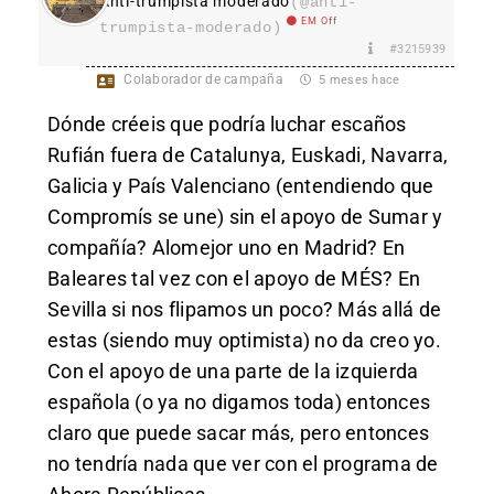
Anti-trumpista moderado
(@anti-
EM Off
trumpista-moderado)
#3215939
Colaborador de campaña
5 meses hace
Dónde créeis que podría luchar escaños
Rufián fuera de Catalunya, Euskadi, Navarra,
Galicia y País Valenciano (entendiendo que
Compromís se une) sin el apoyo de Sumar y
compañía? Alomejor uno en Madrid? En
Baleares tal vez con el apoyo de MÉS? En
Sevilla si nos flipamos un poco? Más allá de
estas (siendo muy optimista) no da creo yo.
Con el apoyo de una parte de la izquierda
española (o ya no digamos toda) entonces
claro que puede sacar más, pero entonces
no tendría nada que ver con el programa de