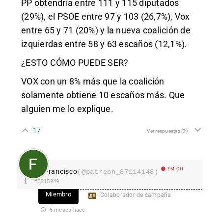
PP obtendría entre 111 y 115 diputados
(29%), el PSOE entre 97 y 103 (26,7%), Vox
entre 65 y 71 (20%) y la nueva coalición de
izquierdas entre 58 y 63 escaños (12,1%).
¿ESTO CÓMO PUEDE SER?
VOX con un 8% más que la coalición
solamente obtiene 10 escaños más. Que
alguien me lo explique.
17
Ver respuestas
(3)
EM Off
Francisco
(@patreon_37114148)
#3215949
Miembro
Colaborador de campaña
5 meses hace