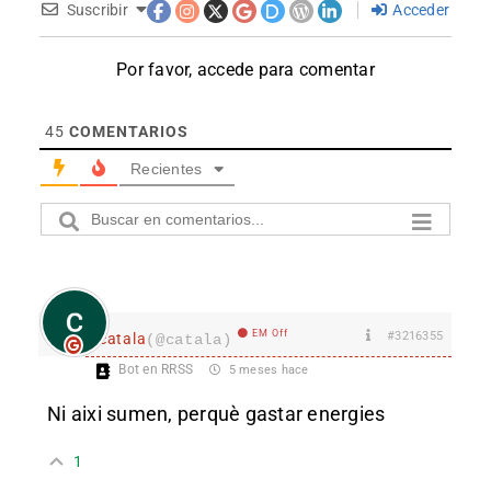
Suscribir
Acceder
Por favor, accede para comentar
45
COMENTARIOS
Recientes
EM Off
#3216355
catala
(@catala)
Bot en RRSS
5 meses hace
Ni aixi sumen, perquè gastar energies
1