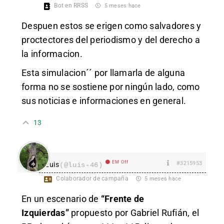
Bot en RRSS
5 meses hace
Despuen estos se erigen como salvadores y
proctectores del periodismo y del derecho a
la informacion.
Esta
simulacion´´ por llamarla de alguna
forma no se sostiene por ningún lado, como
sus noticias e informaciones en general.
13
EM Off
#3215953
Luis
(@luis-46)
Colaborador de campaña
5 meses hace
En un escenario de
“Frente de
Izquierdas”
propuesto por Gabriel Rufián, el