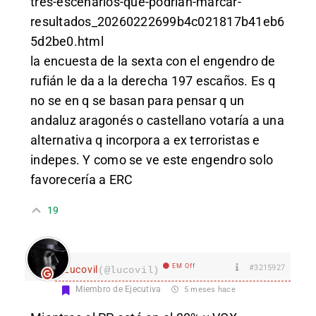
tres-escenarios-que-podrian-marcar-
resultados_20260222699b4c021817b41eb6
5d2be0.html
la encuesta de la sexta con el engendro de
rufián le da a la derecha 197 escaños. Es q
no se en q se basan para pensar q un
andaluz aragonés o castellano votaría a una
alternativa q incorpora a ex terroristas e
indepes. Y como se ve este engendro solo
favorecería a ERC
19
EM Off
#3215927
Lucovil
(@lucovil)
Miembro de Ejecutiva
5 meses hace