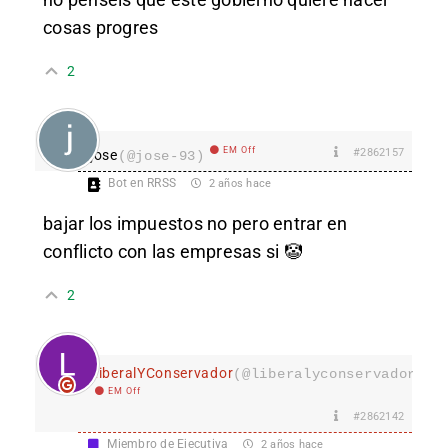
cosas progres
2
EM Off
#2862157
jose
(@jose-93)
Bot en RRSS
2 años hace
bajar los impuestos no pero entrar en
conflicto con las empresas si 🤡
2
LiberalYConservador
(@liberalyconservador133
EM Off
#2862142
Miembro de Ejecutiva
2 años hace