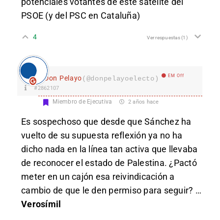
potenciales votantes de este satélite del
PSOE (y del PSC en Cataluña)
4
Ver respuestas
(1)
EM Off
Don Pelayo
(@donpelayoelecto)
#2862107
Miembro de Ejecutiva
2 años hace
Es sospechoso que desde que Sánchez ha
vuelto de su supuesta reflexión ya no ha
dicho nada en la línea tan activa que llevaba
de reconocer el estado de Palestina. ¿Pactó
meter en un cajón esa reivindicación a
cambio de que le den permiso para seguir? …
Verosímil