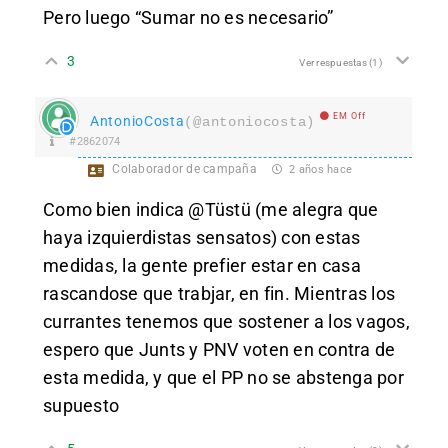
Pero luego “Sumar no es necesario”
3
Ver respuestas
(1)
EM Off
AntonioCosta
(@antoniocosta)
#2862074
Colaborador de campaña
2 años hace
Como bien indica @Tüstü (me alegra que
haya izquierdistas sensatos) con estas
medidas, la gente prefier estar en casa
rascandose que trabjar, en fin. Mientras los
currantes tenemos que sostener a los vagos,
espero que Junts y PNV voten en contra de
esta medida, y que el PP no se abstenga por
supuesto