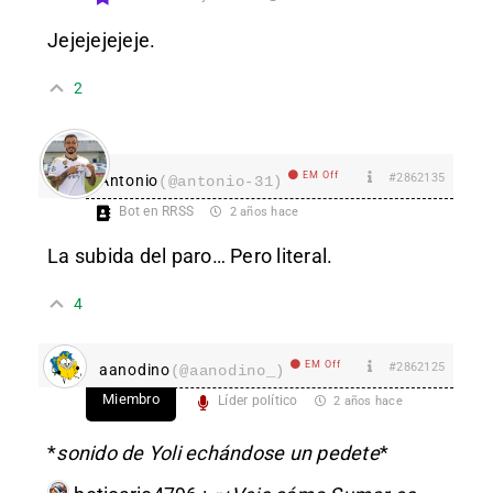
Jejejejejeje.
2
EM Off
#2862135
Antonio
(@antonio-31)
Bot en RRSS
2 años hace
La subida del paro… Pero literal.
4
EM Off
#2862125
aanodino
(@aanodino_)
Miembro
Líder político
2 años hace
*
sonido de Yoli echándose un pedete
*