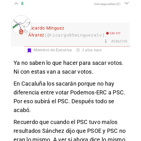
8
Ver respuestas
(3)
Ricardo Mínguez
EM Off
Álvarez
(@ricargo85minguezalv)
#2862105
Miembro de Ejecutiva
2 años hace
Ya no saben lo que hacer para sacar votos.
Ni con estas van a sacar votos.
En Cacaluña los sacarán porque no hay
diferencia entre votar Podemos-ERC a PSC.
Por eso subirá el PSC. Después todo se
acabó.
Recuerdo que cuando el PSC tuvo malos
resultados Sánchez dijo que PSOE y PSC no
eran lo mismo. A ver si ahora dice lo mismo.