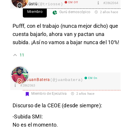
EM Off
#2862064
Tüstü
(@triosse)
Miembro
Gurú demoscópico
2 años hace
Pufff, con el trabajo (nunca mejor dicho) que
cuesta bajarlo, ahora van y pactan una
subida. ¡Así no vamos a bajar nunca del 10%!
11
EM On
JuanBatera
(@juanbatera)
#2862063
Miembro de Ejecutiva
2 años hace
Discurso de la CEOE (desde siempre):
-Subida SMI:
No es el momento.