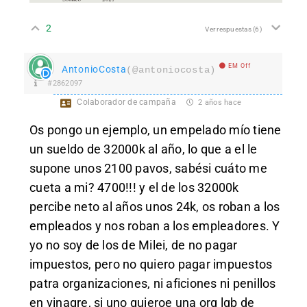
2
Ver respuestas
(6)
EM Off
AntonioCosta
(@antoniocosta)
#2862097
Colaborador de campaña
2 años hace
Os pongo un ejemplo, un empelado mío tiene
un sueldo de 32000k al año, lo que a el le
supone unos 2100 pavos, sabési cuáto me
cueta a mi? 4700!!! y el de los 32000k
percibe neto al años unos 24k, os roban a los
empleados y nos roban a los empleadores. Y
yo no soy de los de Milei, de no pagar
impuestos, pero no quiero pagar impuestos
patra organizaciones, ni aficiones ni penillos
en vinagre, si uno quieroe una org lgb de