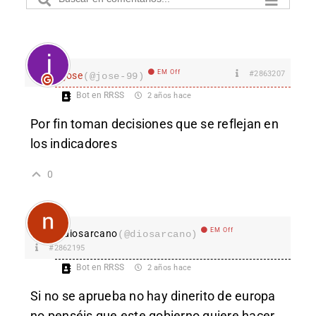
EM Off
#2863207
jose
(@jose-99)
Bot en RRSS
2 años hace
Por fin toman decisiones que se reflejan en
los indicadores
0
EM Off
diosarcano
(@diosarcano)
#2862195
Bot en RRSS
2 años hace
Si no se aprueba no hay dinerito de europa
no penséis que este gobierno quiere hacer