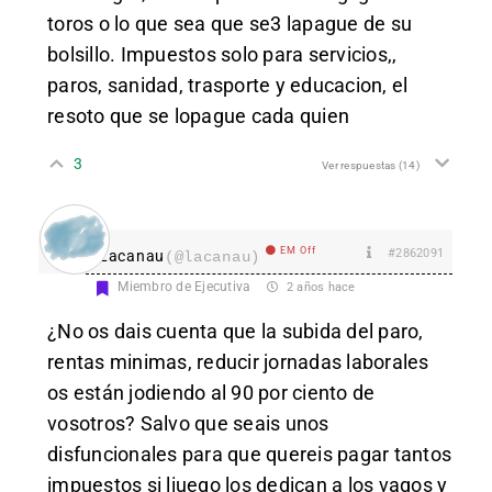
toros o lo que sea que se3 lapague de su
bolsillo. Impuestos solo para servicios,,
paros, sanidad, trasporte y educacion, el
resoto que se lopague cada quien
3
Ver respuestas
(14)
EM Off
#2862091
Lacanau
(@lacanau)
Miembro de Ejecutiva
2 años hace
¿No os dais cuenta que la subida del paro,
rentas minimas, reducir jornadas laborales
os están jodiendo al 90 por ciento de
vosotros? Salvo que seais unos
disfuncionales para que quereis pagar tantos
impuestos si liuego los dedican a los vagos y