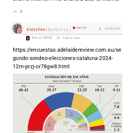
3
EM Off
#2862098
Eutyches
(@afontsj)
Bot en RRSS
2 años hace
https://encuestas.adelaidereview.com.au/se
gundo-sondeo-elecciones-cataluna-2024-
12m-przj-or78gw8.html