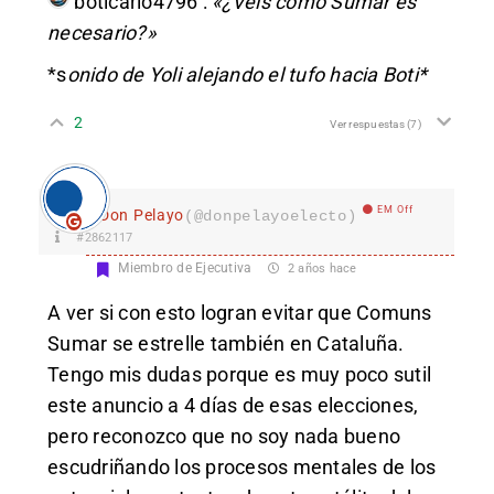
boticario4796
:
«¿Veis cómo Sumar es
necesario?»
*s
onido de Yoli alejando el tufo hacia Boti*
2
Ver respuestas
(7)
EM Off
Don Pelayo
(@donpelayoelecto)
#2862117
Miembro de Ejecutiva
2 años hace
A ver si con esto logran evitar que Comuns
Sumar se estrelle también en Cataluña.
Tengo mis dudas porque es muy poco sutil
este anuncio a 4 días de esas elecciones,
pero reconozco que no soy nada bueno
escudriñando los procesos mentales de los