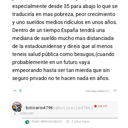
especialmente desde 35 para abajo lo que se
traduciría en mas pobreza, peor crecimiento
y uno sueldos medios ridículos en unos años.
Dentro de un tiempo España tendrá una
mediana de sueldo mucho mas distanciada
de la estadounidense y direis que al menos
teneis salud pública como besugos,(cuando
probablemente en un futuro vaya
empeorando hasta ser tan mierda que sin
seguro privado no te hacen nada en años.
3
Ver respuestas
(1)
EM Off
boticario4796
(@boticario4796)
#2862081
Gurú demoscópico
2 años hace