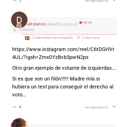
5
Ver respuestas
(8)
EM Off
DeFelanitx
(@defelanitx)
#2862066
Colaborador de campaña
2 años hace
https://www.instagram.com/reel/C6tDGHVr
4UL/?igsh=Zmx0YzBvb3pwN2ps
Otro gran ejemplo de votante de izquierdas….
Si es que son un filón!!!!! Madre mía si
hubiera un test para conseguir el derecho al
voto…
4
Ver respuestas
(2)