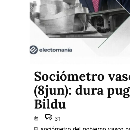
Sociómetro vasc
(8jun): dura p
Bildu
31
El sociómetro del gobierno vasco p