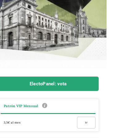
ElectoPanel: vota
Patrón VIP Mensual
3,5€ al mes
Ir