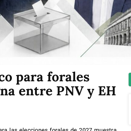
o para forales
ugna entre PNV y EH
ara las elecciones forales de 2027 muestra