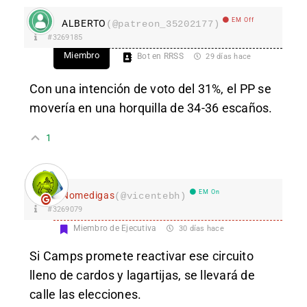
EM Off
ALBERTO
(@patreon_35202177)
#3269185
Miembro
Bot en RRSS
29 días hace
Con una intención de voto del 31%, el PP se
movería en una horquilla de 34-36 escaños.
1
EM On
Nomedigas
(@vicentebh)
#3269079
Miembro de Ejecutiva
30 días hace
Si Camps promete reactivar ese circuito
lleno de cardos y lagartijas, se llevará de
calle las elecciones.