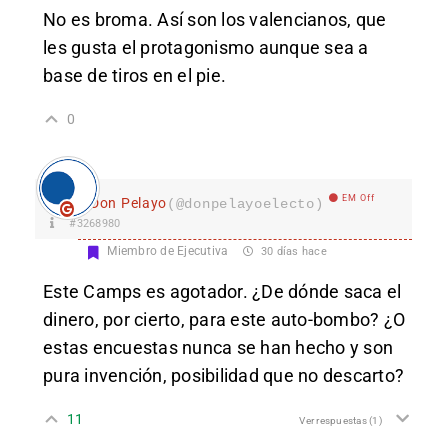
No es broma. Así son los valencianos, que
les gusta el protagonismo aunque sea a
base de tiros en el pie.
0
EM Off
Don Pelayo
(@donpelayoelecto)
#3268980
Miembro de Ejecutiva
30 días hace
Este Camps es agotador. ¿De dónde saca el
dinero, por cierto, para este auto-bombo? ¿O
estas encuestas nunca se han hecho y son
pura invención, posibilidad que no descarto?
11
Ver respuestas
(1)