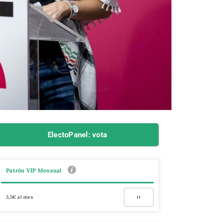
ElectoPanel: vota
Patrón VIP Mensual
3,5€ al mes
Ir