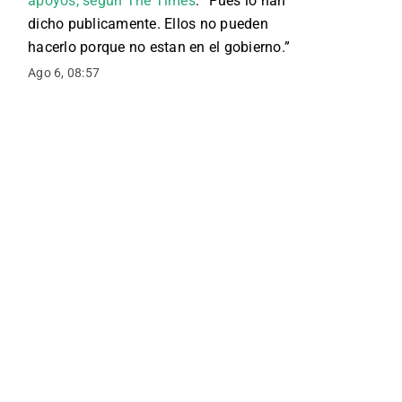
apoyos, según The Times
: “
Pues lo han
dicho publicamente. Ellos no pueden
hacerlo porque no estan en el gobierno.
”
Ago 6, 08:57