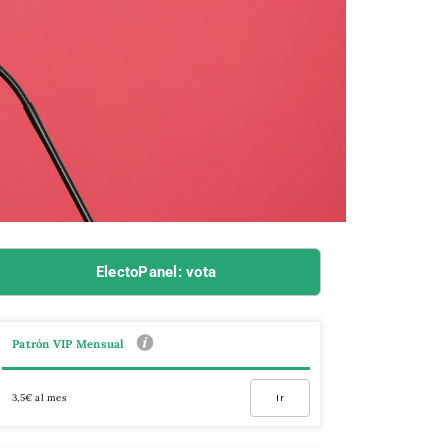
ElectoPanel: vota
Patrón VIP Mensual
3,5€ al mes
Ir