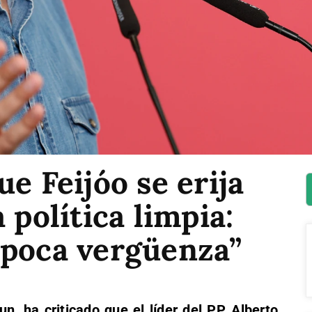
e Feijóo se erija
 política limpia:
 poca vergüenza”
un, ha criticado que el líder del PP, Alberto