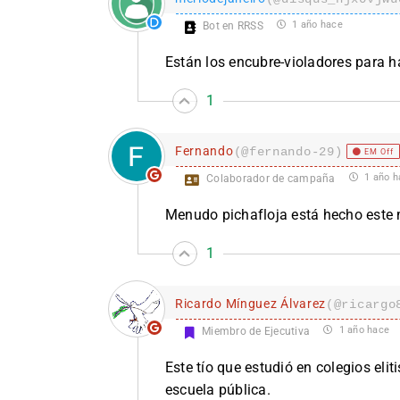
1 año hace
Bot en RRSS
Están los encubre-violadores para 
1
Fernando
(@fernando-29)
EM Off
1 año h
Colaborador de campaña
Menudo pichafloja está hecho este
1
Ricardo Mínguez Álvarez
(@ricargo
1 año hace
Miembro de Ejecutiva
Este tío que estudió en colegios eli
escuela pública.