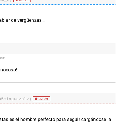
hablar de vergüenzas…
ace
 mocoso!
85minguezalv)
EM Off
tistas es el hombre perfecto para seguir cargándose la