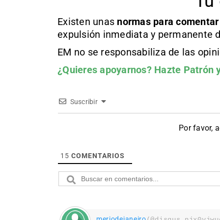
Tu 
Existen unas
normas
para comentar
expulsión inmediata y permanente d
EM no se responsabiliza de las opin
¿Quieres apoyarnos?
Hazte Patrón
y
Suscribir
Por favor, 
15
COMENTARIOS
meriodejaneiro
(@disqus_njx0vjwu