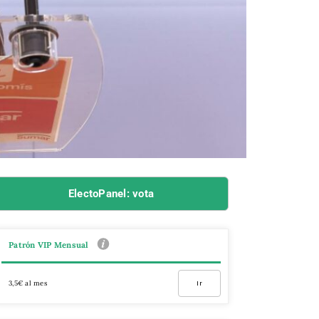
ElectoPanel: vota
Patrón VIP Mensual
3,5€ al mes
Ir