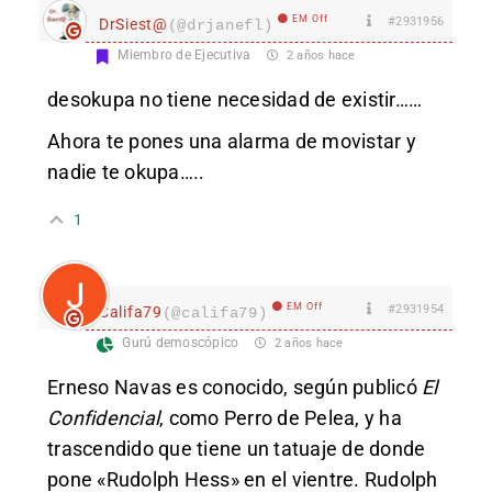
EM Off
#2931956
DrSiest@
(@drjanefl)
Miembro de Ejecutiva
2 años hace
desokupa no tiene necesidad de existir……
Ahora te pones una alarma de movistar y
nadie te okupa…..
1
EM Off
#2931954
Califa79
(@califa79)
Gurú demoscópico
2 años hace
Erneso Navas es conocido, según publicó
El
Confidencial
, como Perro de Pelea, y ha
trascendido que tiene un tatuaje de donde
pone «Rudolph Hess» en el vientre. Rudolph