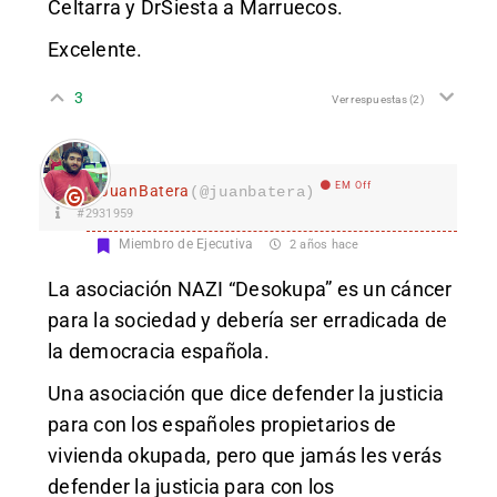
Celtarra y DrSiesta a Marruecos.
Excelente.
3
Ver respuestas
(2)
EM Off
JuanBatera
(@juanbatera)
#2931959
Miembro de Ejecutiva
2 años hace
La asociación NAZI “Desokupa” es un cáncer
para la sociedad y debería ser erradicada de
la democracia española.
Una asociación que dice defender la justicia
para con los españoles propietarios de
vivienda okupada, pero que jamás les verás
defender la justicia para con los