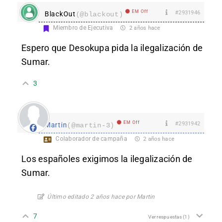
EM Off
#2931946
BlackOut
(@blackout)
Miembro de Ejecutiva
2 años hace
Espero que Desokupa pida la ilegalización de
Sumar.
3
EM Off
#2931942
Martin
(@martin-3)
Colaborador de campaña
2 años hace
Los españoles exigimos la ilegalización de
Sumar.
Último editado 2 años hace por Martin
7
Ver respuestas
(1)