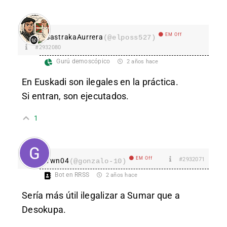
EM Off
SastrakaAurrera
(@elposs527)
#2932080
Gurú demoscópico
2 años hace
En Euskadi son ilegales en la práctica.
Si entran, son ejecutados.
1
EM Off
#2932071
Ywn04
(@gonzalo-10)
Bot en RRSS
2 años hace
Sería más útil ilegalizar a Sumar que a
Desokupa.