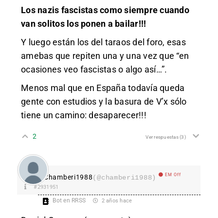
Los nazis fascistas como siempre cuando
van solitos los ponen a bailar!!!
Y luego están los del taraos del foro, esas
amebas que repiten una y una vez que “en
ocasiones veo fascistas o algo así…”.
Menos mal que en España todavía queda
gente con estudios y la basura de V’x sólo
tiene un camino: desaparecer!!!
2
Ver respuestas
(3)
EM Off
Chamberi1988
(@chamberi1988)
#2931951
Bot en RRSS
2 años hace