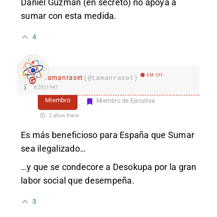
Daniel Guzman (en secreto) no apoya a
sumar con esta medida.
4
EM Off
Tamanraset
(@tamanraset)
#2931947
Miembro
Miembro de Ejecutiva
2 años hace
Es más beneficioso para España que Sumar
sea ilegalizado…
…y que se condecore a Desokupa por la gran
labor social que desempeña.
3