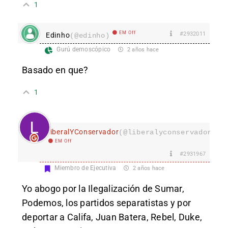
1
EM Off
#2932011
Edinho
(@edinho)
Gurú demoscópico
2 años hace
Basado en que?
1
LiberalYConservador
(@liberalyconservador133
EM Off
#2931967
Miembro de Ejecutiva
2 años hace
Yo abogo por la Ilegalización de Sumar,
Podemos, los partidos separatistas y por
deportar a Califa, Juan Batera, Rebel, Duke,