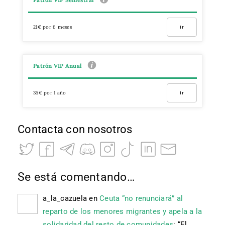
21€ por 6 meses
Ir
Patrón VIP Anual
35€ por 1 año
Ir
Contacta con nosotros
Se está comentando…
a_la_cazuela
en
Ceuta “no renunciará” al
reparto de los menores migrantes y apela a la
solidaridad del resto de comunidades
: “
El