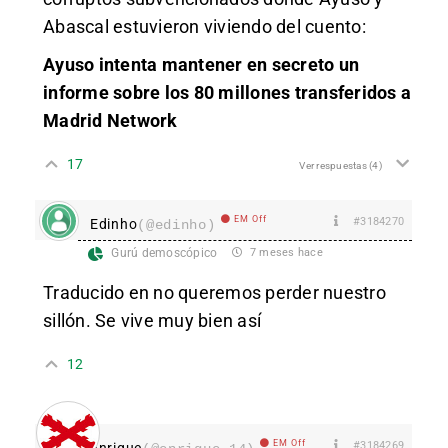
Abascal estuvieron viviendo del cuento:
Ayuso intenta mantener en secreto un
informe sobre los 80 millones transferidos a
Madrid Network
17
Ver respuestas
(4)
EM Off
#3184270
Edinho
(@edinho)
Gurú demoscópico
7 meses hace
Traducido en no queremos perder nuestro
sillón. Se vive muy bien así
12
EM Off
#3184269