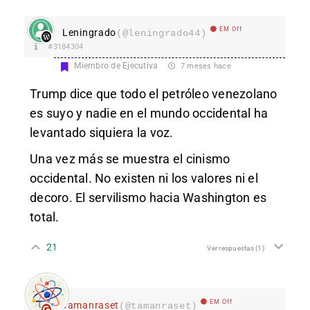
EM Off
Leningrado
(@leningrado44)
#3184304
Miembro de Ejecutiva
7 meses hace
Trump dice que todo el petróleo venezolano
es suyo y nadie en el mundo occidental ha
levantado siquiera la voz.
Una vez más se muestra el cinismo
occidental. No existen ni los valores ni el
decoro. El servilismo hacia Washington es
total.
21
Ver respuestas
(1)
EM Off
Tamanraset
(@tamanraset)