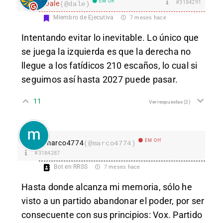
EM On
#3184291
Dale
(@dale)
Miembro de Ejecutiva
7 meses hace
Intentando evitar lo inevitable. Lo único que
se juega la izquierda es que la derecha no
llegue a los fatídicos 210 escaños, lo cual si
seguimos así hasta 2027 puede pasar.
11
Ver respuestas
(2)
EM Off
marco4774
(@marco4774)
#3184287
Bot en RRSS
7 meses hace
Hasta donde alcanza mi memoria, sólo he
visto a un partido abandonar el poder, por ser
consecuente con sus principios: Vox. Partido