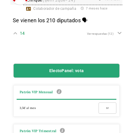
Enrique
(@enrique-14)
Colaborador de campaña
7 meses hace
Se vienen los 210 diputados 🗣
14
Ver respuestas
(12)
ElectoPanel: vota
Patrón VIP Mensual
3,5€ al mes
Ir
Patrón VIP Trimestral