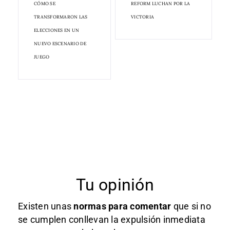
CÓMO SE
REFORM LUCHAN POR LA
TRANSFORMARON LAS
VICTORIA
ELECCIONES EN UN
NUEVO ESCENARIO DE
JUEGO
Tu opinión
Existen unas
normas
para comentar
que si no
se cumplen conllevan la expulsión inmediata