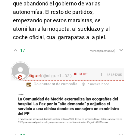
que abandonó el gobierno de varias
autonomías. El resto de partidos,
empezando por estos marxistas, se
atornillan a la moqueta, al sueldazo y al
coche oficial, cual garrapatas a la piel.
17
Ver respuestas
(2)
EM Off
#3184285
Miguel
(@miguel-32)
Colaborador de campaña
7 meses hace