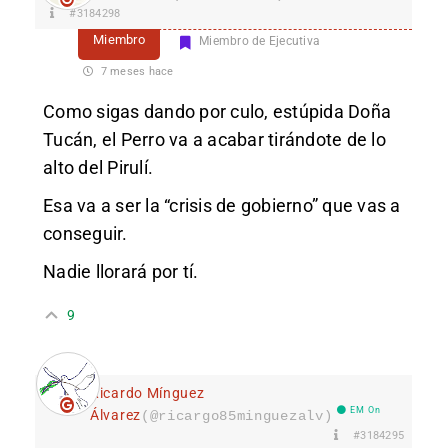
#3184298
Miembro
Miembro de Ejecutiva
7 meses hace
Como sigas dando por culo, estúpida Doña
Tucán, el Perro va a acabar tirándote de lo
alto del Pirulí.
Esa va a ser la “crisis de gobierno” que vas a
conseguir.
Nadie llorará por tí.
9
Ricardo Mínguez
EM On
Álvarez
(@ricargo85minguezalv)
#3184295