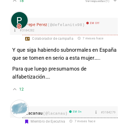
18
Ver respuestas
(1)
EM Off
Pepe Perez
(@defelanitx98)
#3184282
Colaborador de campaña
7 meses hace
Y que siga habiendo subnormales en España
que se tomen en serio a esta mujer…..
Para que luego presumamos de
alfabetización….
12
EM On
#3184279
Lacanau
(@lacanau)
Miembro de Ejecutiva
7 meses hace