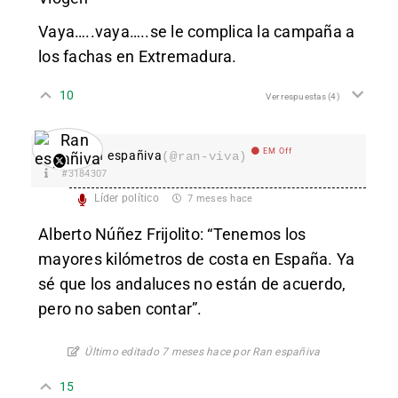
Vaya…..vaya…..se le complica la campaña a
los fachas en Extremadura.
10
Ver respuestas
(4)
EM Off
Ran españiva
(@ran-viva)
#3184307
Líder político
7 meses hace
Alberto Núñez Frijolito: “Tenemos los
mayores kilómetros de costa en España. Ya
sé que los andaluces no están de acuerdo,
pero no saben contar”.
Último editado 7 meses hace por Ran españiva
15