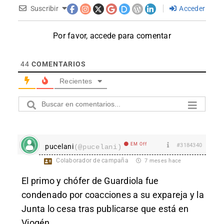
Suscribir
Acceder
Por favor, accede para comentar
44
COMENTARIOS
Recientes
EM Off
#3184340
pucelani
(@pucelani)
Colaborador de campaña
7 meses hace
El primo y chófer de Guardiola fue
condenado por coacciones a su expareja y la
Junta lo cesa tras publicarse que está en
Viogén