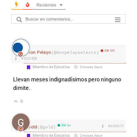
Recientes
EM Off
Don Pelayo
(@donpelayoelecto)
#3253438
Miembro de Ejecutiva
2 meses hace
Llevan meses indignadísimos pero ninguno
dimite.
0
EM On
#3253377
Gold
(@gold)
Miembro de Ejecutiva
2 meses hace