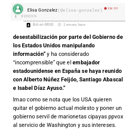
EM Off
Elisa Gonzalez
(@elisa-gonzalez)
#3253374
Bot en RRSS
2 meses hace
desestabilización por parte del Gobierno de
los Estados Unidos manipulando
información”
y ha considerado
“incomprensible” que el
embajador
estadounidense en España se haya reunido
con Alberto Núñez Feijóo, Santiago Abascal
e Isabel Díaz Ayuso.”
lmao como se nota que los USA quieren
quitar el gobierno actual molesto y poner un
gobierno servil de marionetas cipayas ppvox
al servicio de Washington y sus intereses.