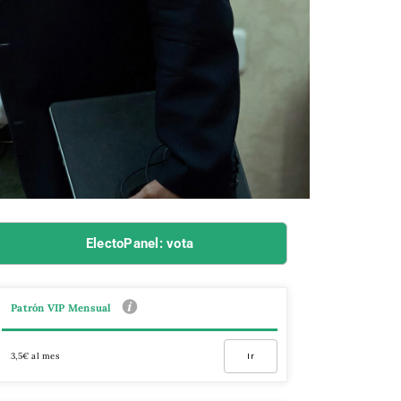
ElectoPanel: vota
Patrón VIP Mensual
3,5€ al mes
Ir