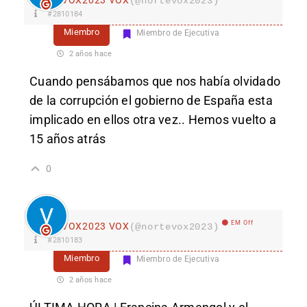
(@nortevox2023)
#2810184
Miembro
Miembro de Ejecutiva
2 años hace
Cuando pensábamos que nos había olvidado
de la corrupción el gobierno de España esta
implicado en ellos otra vez.. Hemos vuelto a
15 años atrás
0
EM Off
VOX2023 VOX
(@nortevox2023)
#2810183
Miembro
Miembro de Ejecutiva
2 años hace