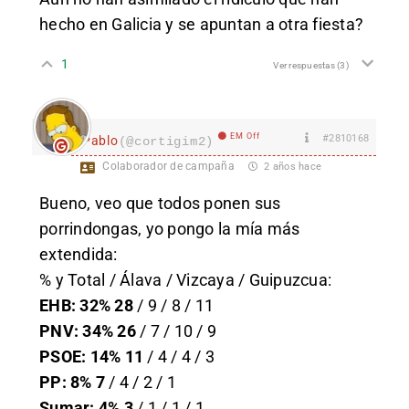
hecho en Galicia y se apuntan a otra fiesta?
1
Ver respuestas
(3)
EM Off
#2810168
Pablo
(@cortigim2)
Colaborador de campaña
2 años hace
Bueno, veo que todos ponen sus
porrindongas, yo pongo la mía más
extendida:
% y Total / Álava / Vizcaya / Guipuzcua:
EHB: 32% 28
/ 9 / 8 / 11
PNV: 34% 26
/ 7 / 10 / 9
PSOE: 14% 11
/ 4 / 4 / 3
PP: 8% 7
/ 4 / 2 / 1
Sumar: 4% 3
/ 1 / 1 / 1