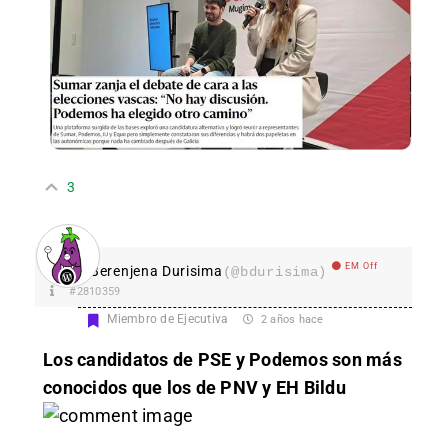
3
EM Off
Berenjena Durisima
(@bdurisima)
#2810359
Miembro de Ejecutiva
2 años hace
Los candidatos de PSE y Podemos son más
conocidos que los de PNV y EH Bildu