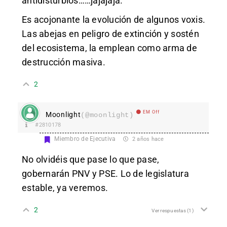
antidisturbios……jajajaja.
Es acojonante la evolución de algunos voxis.
Las abejas en peligro de extinción y sostén
del ecosistema, la emplean como arma de
destrucción masiva.
2
EM Off
Moonlight
(@moonlight)
#2810178
Miembro de Ejecutiva
2 años hace
No olvidéis que pase lo que pase,
gobernarán PNV y PSE. Lo de legislatura
estable, ya veremos.
2
Ver respuestas
(1)