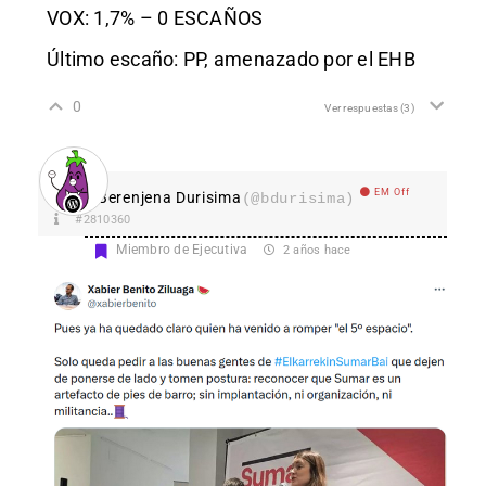
VOX: 1,7% – 0 ESCAÑOS
Último escaño: PP, amenazado por el EHB
0
Ver respuestas
(3)
EM Off
Berenjena Durisima
(@bdurisima)
#2810360
Miembro de Ejecutiva
2 años hace