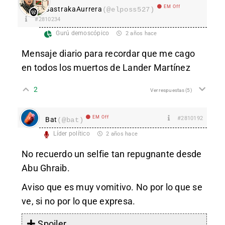
EM Off
SastrakaAurrera
(@elposs527)
#2810234
Gurú demoscópico
2 años hace
Mensaje diario para recordar que me cago
en todos los muertos de Lander Martínez
2
Ver respuestas
(5)
EM Off
#2810192
Bat
(@bat)
Líder político
2 años hace
No recuerdo un selfie tan repugnante desde
Abu Ghraib.
Aviso que es muy vomitivo. No por lo que se
ve, si no por lo que expresa.
Spoiler