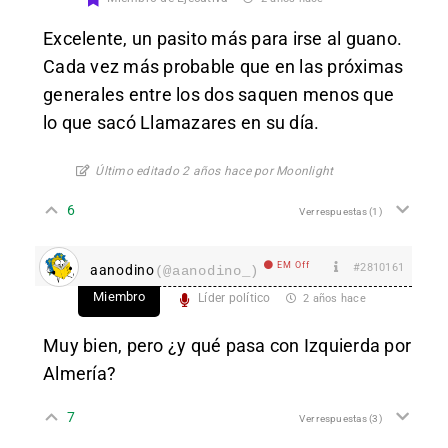
Excelente, un pasito más para irse al guano.
Cada vez más probable que en las próximas
generales entre los dos saquen menos que
lo que sacó Llamazares en su día.
Último editado 2 años hace por Moonlight
6
Ver respuestas
(1)
EM Off
#2810161
aanodino
(@aanodino_)
Miembro
Líder político
2 años hace
Muy bien, pero ¿y qué pasa con Izquierda por
Almería?
7
Ver respuestas
(3)