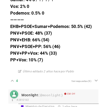
Vox: 2% 0
Podemos: 0.5% 0
————
EHB+PSOE+Sumar+Podemos: 50.5% (42)
PNV+PSOE: 48% (37)
PNV+EHB: 66% (54)
PNV+PSOE+PP: 56% (46)
PNV+PP+Vox: 44% (33)
PP+Vox: 10% (7)
Último editado 2 años hace por Pablo
4
Ver respuestas
(9)
EM Off
Moonlight
(@moonlight)
#2810163
Miembro de Ejecutiva
2 años hace