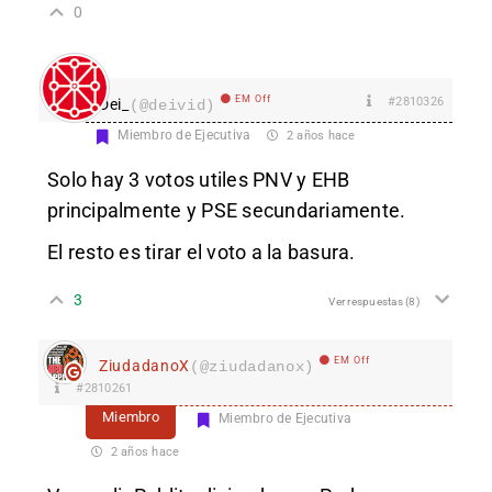
0
EM Off
#2810326
Dei_
(@deivid)
Miembro de Ejecutiva
2 años hace
Solo hay 3 votos utiles PNV y EHB
principalmente y PSE secundariamente.
El resto es tirar el voto a la basura.
3
Ver respuestas
(8)
EM Off
ZiudadanoX
(@ziudadanox)
#2810261
Miembro
Miembro de Ejecutiva
2 años hace