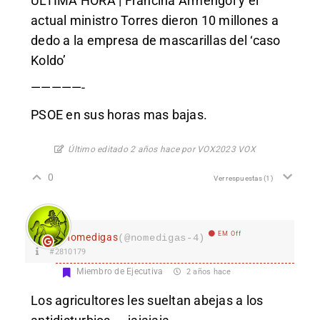
ÚLTIMA HORA | Francina Armengol y el
actual ministro Torres dieron 10 millones a
dedo a la empresa de mascarillas del ‘caso
Koldo’
—————-
PSOE en sus horas mas bajas.
Último editado 2 años hace por VOX2023 VOX
0
Ver respuestas
(1)
EM Off
nomedigas
(@nomedigas-4)
#2810179
Miembro de Ejecutiva
2 años hace
Los agricultores les sueltan abejas a los