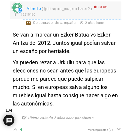
EM Off
Alberto
(@disqus_mujsolzns2)
#2810160
Colaborador de campaña
2 años hace
Se van a marcar un Ezker Batua vs Ezker
Anitza del 2012. Juntos igual podían salvar
un escaño por herrialde.
Ya pueden rezar a Urkullu para que las
elecciones no sean antes que las europeas
porque me parece que puede salpicar
mucho. Si en europeas salva alguno los
muebles igual hasta consigue hacer algo en
las autonómicas.
134
Último editado 2 años hace por Alberto
4
Ver respuestas
(2)