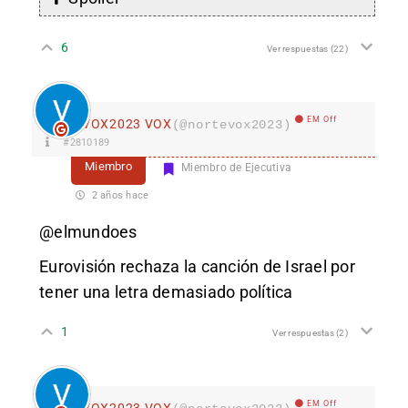
6
Ver respuestas
(22)
EM Off
VOX2023 VOX
(@nortevox2023)
#2810189
Miembro
Miembro de Ejecutiva
2 años hace
@elmundoes
Eurovisión rechaza la canción de Israel por
tener una letra demasiado política
1
Ver respuestas
(2)
EM Off
VOX2023 VOX