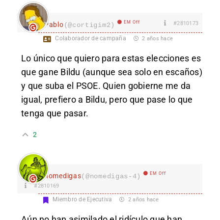
EM Off
#2810173
Pablo
(@cortigim2)
Colaborador de campaña
2 años hace
Lo único que quiero para estas elecciones es
que gane Bildu (aunque sea solo en escaños)
y que suba el PSOE. Quien gobierne me da
igual, prefiero a Bildu, pero que pase lo que
tenga que pasar.
2
EM Off
nomedigas
(@nomedigas-4)
#2810169
Miembro de Ejecutiva
2 años hace
Aún no han asimilado el ridículo que han