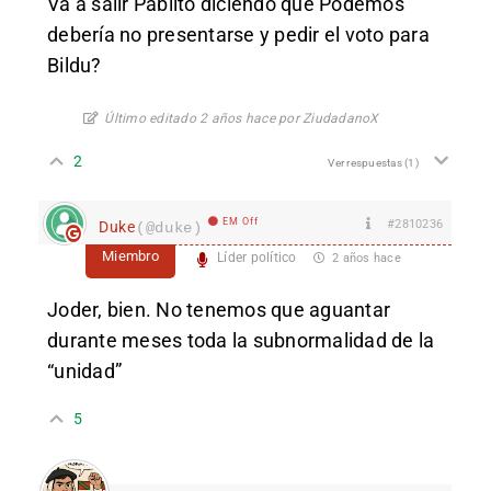
Va a salir Pablito diciendo que Podemos
debería no presentarse y pedir el voto para
Bildu?
Último editado 2 años hace por ZiudadanoX
2
Ver respuestas
(1)
EM Off
#2810236
Duke
(@duke)
Miembro
Líder político
2 años hace
Joder, bien. No tenemos que aguantar
durante meses toda la subnormalidad de la
“unidad”
5