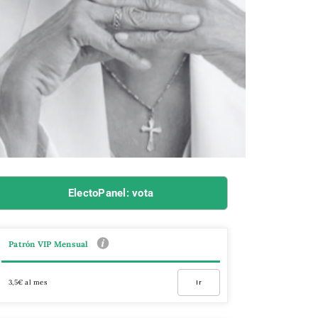
ElectoPanel: vota
Patrón VIP Mensual
3,5€ al mes
Ir