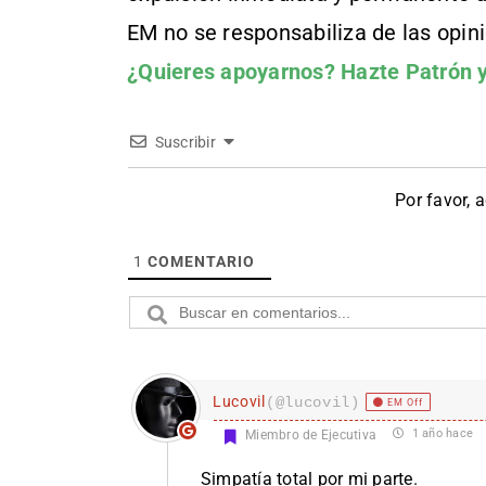
EM no se responsabiliza de las opin
¿Quieres apoyarnos?
Hazte Patrón
y
Suscribir
Por favor, 
1
COMENTARIO
Lucovil
(@lucovil)
EM Off
1 año hace
Miembro de Ejecutiva
Simpatía total por mi parte.