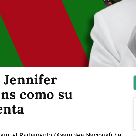
 Jennifer
ons como su
enta
nam, el Parlamento (Asamblea Nacional) ha