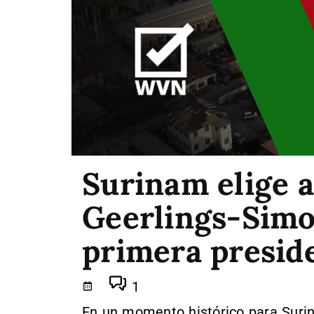
Surinam elige a
Geerlings-Sim
primera presid
1
En un momento histórico para Suri