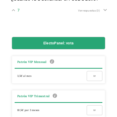
7
Ver respuestas
(3)
ElectoPanel: vota
Patrón VIP Mensual
3,5€ al mes
Ir
Patrón VIP Trimestral
10,5€ por 3 meses
Ir