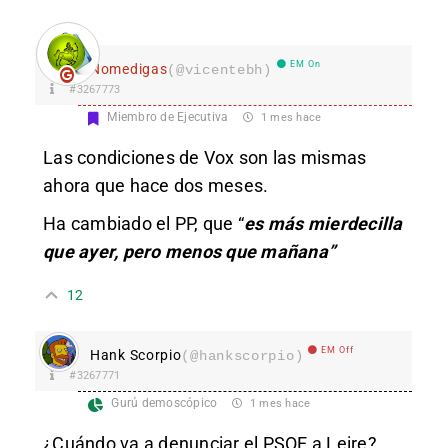
EM On
Nomedigas
(@vicentebh)
#3267773
Miembro de Ejecutiva
1 mes hace
Las condiciones de Vox son las mismas
ahora que hace dos meses.
Ha cambiado el PP, que “
es más mierdecilla
que ayer, pero menos que mañana”
12
EM Off
Hank Scorpio
(@hankscorpio)
#3267771
Gurú demoscópico
1 mes hace
¿Cuándo va a denunciar el PSOE a Leire?