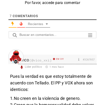
Por favor, accede para comentar
7
COMENTARIOS
Recientes
EM Off
#3267857
VICO
(@vico_xxi)
Líder político
1 mes hace
Pues la verdad es que estoy totalmente de
acuerdo con Tellado. El PP y VOX ahora son
identicos:
1.No creen en la violencia de genero.
2.Creen que la homosexualidad debe volver