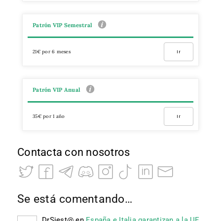
Patrón VIP Semestral
21€ por 6 meses
Ir
Patrón VIP Anual
35€ por 1 año
Ir
Contacta con nosotros
Se está comentando…
DrSiest@
en
España e Italia garantizan a la UE