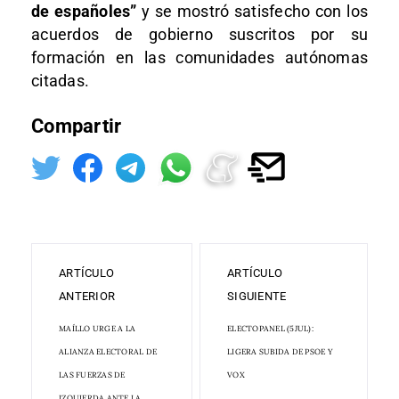
de españoles”
y se mostró satisfecho con los
acuerdos de gobierno suscritos por su
formación en las comunidades autónomas
citadas.
Compartir
ARTÍCULO
ARTÍCULO
ANTERIOR
SIGUIENTE
MAÍLLO URGE A LA
ELECTOPANEL (5JUL):
ALIANZA ELECTORAL DE
LIGERA SUBIDA DE PSOE Y
LAS FUERZAS DE
VOX
IZQUIERDA ANTE LA