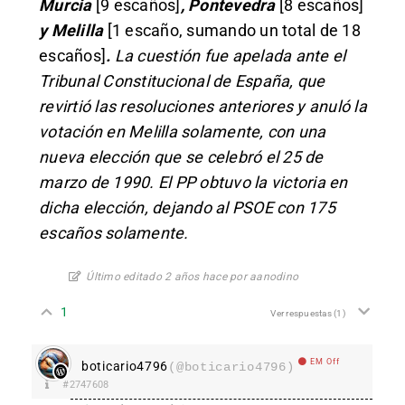
Murcia
[9 escaños]
, Pontevedra
[8 escaños]
y Melilla
[1 escaño, sumando un total de 18
escaños]
.
La cuestión fue apelada ante el
Tribunal Constitucional de España, que
revirtió las resoluciones anteriores y anuló la
votación en Melilla solamente, con una
nueva elección que se celebró el 25 de
marzo de 1990.​ El PP obtuvo la victoria en
dicha elección, dejando al PSOE con 175
escaños solamente.
Último editado 2 años hace por aanodino
1
Ver respuestas
(1)
EM Off
boticario4796
(@boticario4796)
#2747608