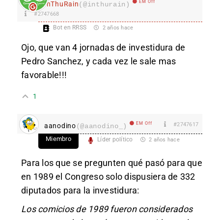
EM Off
InThuRain
(@inthurain)
#2747668
Bot en RRSS
2 años hace
Ojo, que van 4 jornadas de investidura de
Pedro Sanchez, y cada vez le sale mas
favorable!!!
1
EM Off
#2747617
aanodino
(@aanodino_)
Miembro
Líder político
2 años hace
Para los que se pregunten qué pasó para que
en 1989 el Congreso solo dispusiera de 332
diputados para la investidura:
Los comicios de 1989 fueron considerados