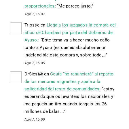
proporcionales
: “
Me parece justo.
”
Ago 7, 15:07
Triosse
en
Llega a los juzgados la compra del
ático de Chamberí por parte del Gobierno de
Ayuso.
: “
Este tema va a hacer mucho daño
tanto a Ayuso (es que es absolutamente
indefendible esta compra y, sobre todo,…
”
Ago 7, 15:05
DrSiest@
en
Ceuta “no renunciará” al reparto
de los menores migrantes y apela a la
solidaridad del resto de comunidades
: “
estoy
esperando que os levanteis los nacionales y
me pegueis un tiro cuando tengais los 26
millones de balas….
”
Ago 7, 15:00