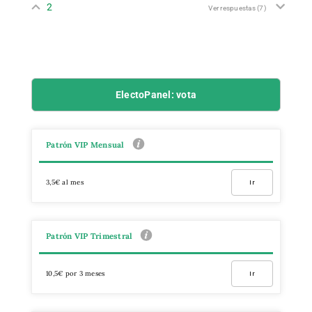
2
Ver respuestas
(7)
ElectoPanel: vota
Patrón VIP Mensual
3,5€ al mes
Ir
Patrón VIP Trimestral
10,5€ por 3 meses
Ir