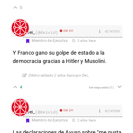
0
EM Off
#2747591
Dei_
(@deivid)
Miembro de Ejecutiva
2 años hace
Y Franco gano su golpe de estado a la
democracia gracias a Hitler y Musolini.
Último editado 2 años hace por Dei_
4
Ver respuestas
(1)
EM Off
#2747589
Dei_
(@deivid)
Miembro de Ejecutiva
2 años hace
Las declaraciones de Ayuso sobre “me gusta