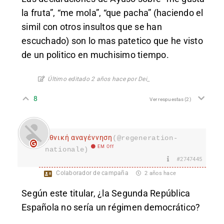
la fruta”, “me mola”, “que pacha” (haciendo el
simil con otros insultos que se han
escuchado) son lo mas patetico que he visto
de un politico en muchisimo tiempo.
Último editado 2 años hace por Dei_
8
Ver respuestas
(2)
Εθνική αναγέννηση
(@regeneration-
EM Off
nationale)
#2747445
Colaborador de campaña
2 años hace
Según este titular, ¿la Segunda República
Española no sería un régimen democrático?