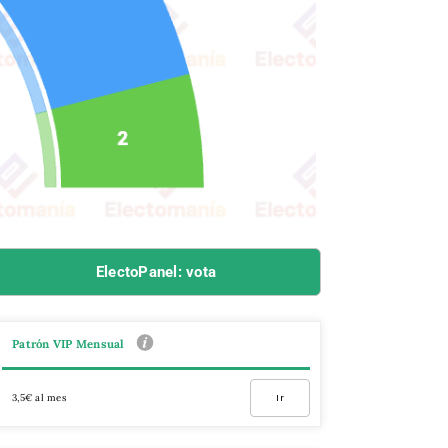
ElectoPanel: vota
Patrón VIP Mensual
3,5€ al mes
Ir