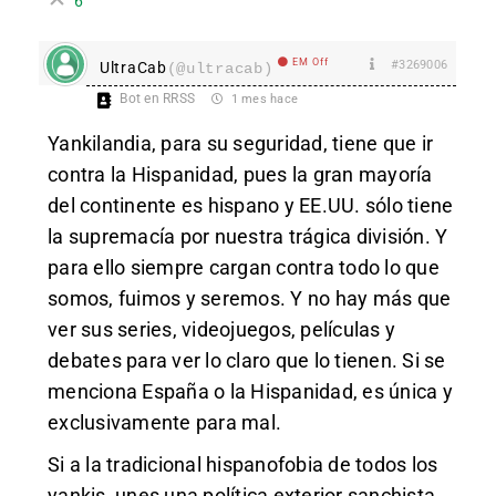
6
EM Off
#3269006
UltraCab
(@ultracab)
Bot en RRSS
1 mes hace
Yankilandia, para su seguridad, tiene que ir
contra la Hispanidad, pues la gran mayoría
del continente es hispano y EE.UU. sólo tiene
la supremacía por nuestra trágica división. Y
para ello siempre cargan contra todo lo que
somos, fuimos y seremos. Y no hay más que
ver sus series, videojuegos, películas y
debates para ver lo claro que lo tienen. Si se
menciona España o la Hispanidad, es única y
exclusivamente para mal.
Si a la tradicional hispanofobia de todos los
yankis, unes una política exterior sanchista