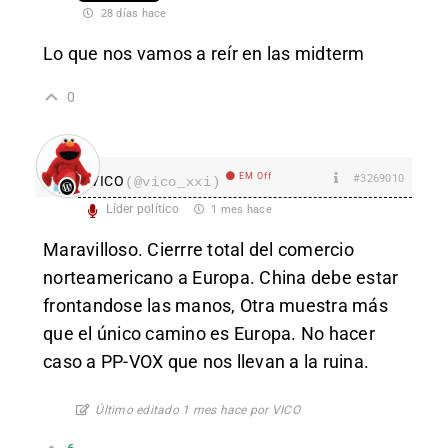
28 días hace
Lo que nos vamos a reír en las midterm
0
EM Off
#3269010
VICO
(@vico_xxi)
Líder político
1 mes hace
Maravilloso. Cierrre total del comercio
norteamericano a Europa. China debe estar
frontandose las manos, Otra muestra más
que el único camino es Europa. No hacer
caso a PP-VOX que nos llevan a la ruina.
Último editado 1 mes hace por VICO