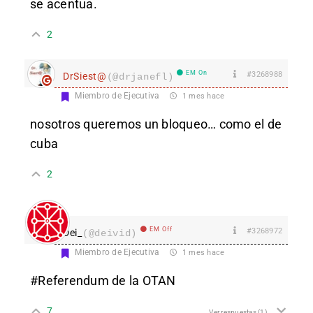
se acentua.
2
EM On
#3268988
DrSiest@
(@drjanefl)
Miembro de Ejecutiva
1 mes hace
nosotros queremos un bloqueo… como el de
cuba
2
EM Off
#3268972
Dei_
(@deivid)
Miembro de Ejecutiva
1 mes hace
#Referendum de la OTAN
7
Ver respuestas
(1)