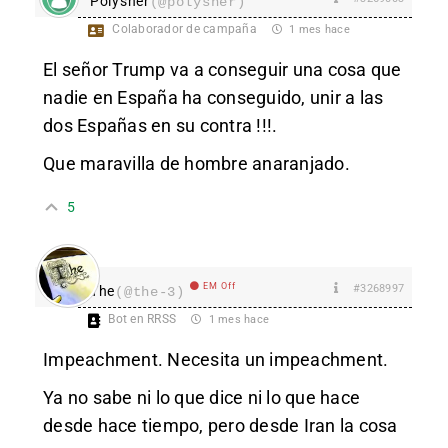
Polysher
(@polysher)
Colaborador de campaña
1 mes hace
El señor Trump va a conseguir una cosa que
nadie en España ha conseguido, unir a las
dos Españas en su contra !!!.
Que maravilla de hombre anaranjado.
5
EM Off
#3268997
The
(@the-3)
Bot en RRSS
1 mes hace
Impeachment. Necesita un impeachment.
Ya no sabe ni lo que dice ni lo que hace
desde hace tiempo, pero desde Iran la cosa