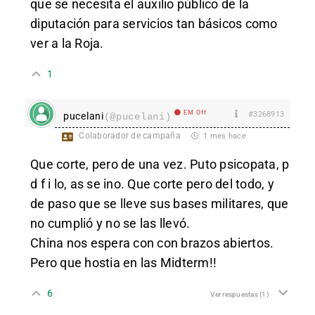
que se necesita el auxilio público de la
diputación para servicios tan básicos como
ver a la Roja.
1
EM Off
#3268913
pucelani
(@pucelani)
Colaborador de campaña
1 mes hace
Que corte, pero de una vez. Puto psicopata, p
d f i lo, as se ino. Que corte pero del todo, y
de paso que se lleve sus bases militares, que
no cumplió y no se las llevó.
China nos espera con con brazos abiertos.
Pero que hostia en las Midterm!!
6
Ver respuestas
(1)