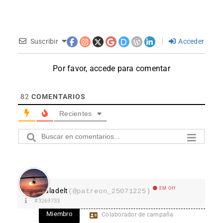
Suscribir
Acceder
Por favor, accede para comentar
82
COMENTARIOS
Recientes
EM Off
aladelt
(@patreon_25071225)
#3269733
Miembro
Colaborador de campaña