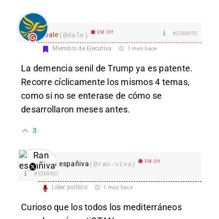
EM Off
#3268935
Dale
(@dale)
Miembro de Ejecutiva
1 mes hace
La demencia senil de Trump ya es patente.
Recorre cíclicamente los mismos 4 temas,
como si no se enterase de cómo se
desarrollaron meses antes.
3
EM Off
Ran españiva
(@ran-viva)
#3268931
Líder político
1 mes hace
Curioso que los todos los mediterráneos