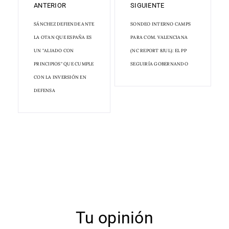
ANTERIOR
SIGUIENTE
SÁNCHEZ DEFIENDE ANTE
SONDEO INTERNO CAMPS
LA OTAN QUE ESPAÑA ES
PARA COM. VALENCIANA
UN "ALIADO CON
(NC REPORT 8JUL): EL PP
PRINCIPIOS" QUE CUMPLE
SEGUIRÍA GOBERNANDO
CON LA INVERSIÓN EN
DEFENSA
Tu opinión