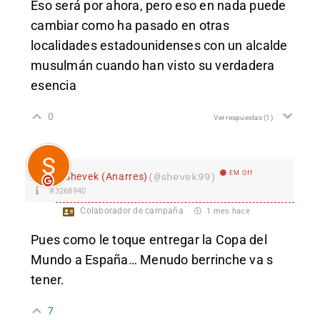
Eso será por ahora, pero eso en nada puede
cambiar como ha pasado en otras
localidades estadounidenses con un alcalde
musulmán cuando han visto su verdadera
esencia
0
Ver respuestas
(1)
EM Off
Shevek (Anarres)
(@shevek99)
#3268940
Colaborador de campaña
1 mes hace
Pues como le toque entregar la Copa del
Mundo a España… Menudo berrinche va s
tener.
7