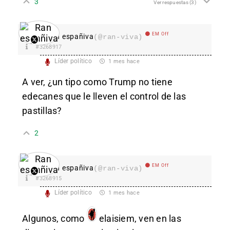
3
Ver respuestas
(3)
EM Off
Ran españiva
(@ran-viva)
#3268917
Líder político
1 mes hace
A ver, ¿un tipo como Trump no tiene
edecanes que le lleven el control de las
pastillas?
2
EM Off
Ran españiva
(@ran-viva)
#3268915
Líder político
1 mes hace
Algunos, como
elaisiem
, ven en las