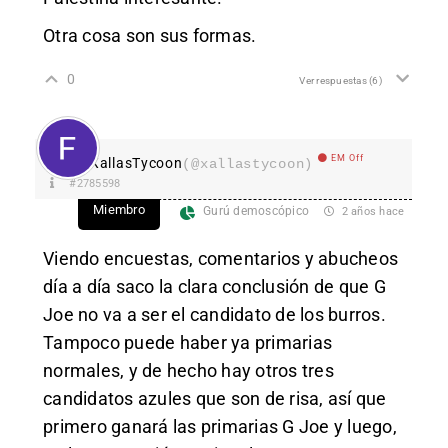
Otra cosa son sus formas.
0
Ver respuestas
(6)
EM Off
XallasTycoon
(@xallastycoon)
#2785598
Miembro
Gurú demoscópico
2 años hace
Viendo encuestas, comentarios y abucheos
día a día saco la clara conclusión de que G
Joe no va a ser el candidato de los burros.
Tampoco puede haber ya primarias
normales, y de hecho hay otros tres
candidatos azules que son de risa, así que
primero ganará las primarias G Joe y luego,