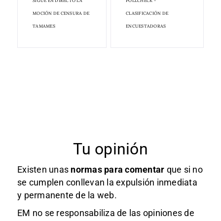
SIGUE EN DIRECTO LA
POLLCHECK -
MOCIÓN DE CENSURA DE
CLASIFICACIÓN DE
TAMAMES
ENCUESTADORAS
Tu opinión
Existen unas
normas
para comentar
que si no
se cumplen conllevan la expulsión inmediata
y permanente de la web.
EM no se responsabiliza de las opiniones de