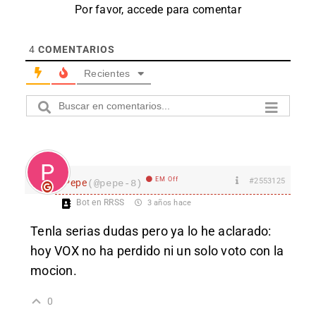
Por favor, accede para comentar
4
COMENTARIOS
Recientes
EM Off
#2553125
Pepe
(@pepe-8)
Bot en RRSS
3 años hace
Tenla serias dudas pero ya lo he aclarado:
hoy VOX no ha perdido ni un solo voto con la
mocion.
0