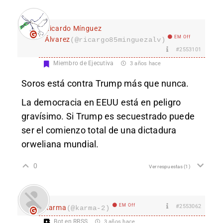
Ricardo Mínguez
EM Off
Álvarez
(@ricargo85minguezalv)
#2553101
Miembro de Ejecutiva
3 años hace
Soros está contra Trump más que nunca.
La democracia en EEUU está en peligro
gravísimo. Si Trump es secuestrado puede
ser el comienzo total de una dictadura
orweliana mundial.
0
Ver respuestas
(1)
EM Off
#2553062
karma
(@karma-2)
Bot en RRSS
3 años hace