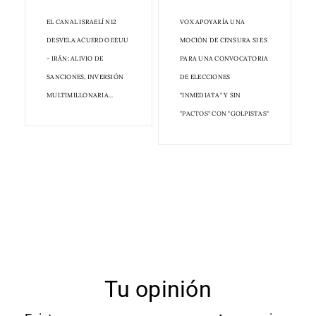
EL CANAL ISRAELÍ N12
VOX APOYARÍA UNA
DESVELA ACUERDO EEUU
MOCIÓN DE CENSURA SI ES
- IRÁN: ALIVIO DE
PARA UNA CONVOCATORIA
SANCIONES, INVERSIÓN
DE ELECCIONES
MULTIMILLONARIA...
"INMEDIATA" Y SIN
"PACTOS" CON "GOLPISTAS"
Tu opinión