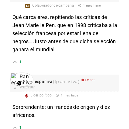
Colaborador de campaña
1 mes hace
Qué carca eres, repitiendo las críticas de
Jean Marie le Pen, que en 1998 criticaba a la
selección francesa por estar llena de
negros… Justo antes de que dicha selección
ganara el mundial.
1
EM Off
Ran españiva
(@ran-viva)
#3262387
Líder político
1 mes hace
Sorprendente: un francés de origen y diez
africanos.
1