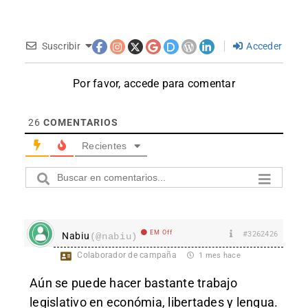
Suscribir
Acceder
Por favor, accede para comentar
26
COMENTARIOS
Recientes
EM Off
#3262426
Nabiu
(@nabiu)
Colaborador de campaña
1 mes hace
Aún se puede hacer bastante trabajo
legislativo en económia, libertades y lengua.