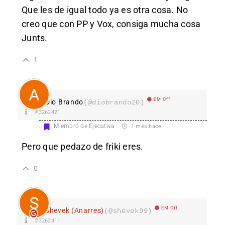
Que les de igual todo ya es otra cosa. No
creo que con PP y Vox, consiga mucha cosa
Junts.
1
EM Off
Dio Brando
(@diobrando20)
#3262421
Miembro de Ejecutiva
1 mes hace
Pero que pedazo de friki eres.
0
EM Off
Shevek (Anarres)
(@shevek99)
#3262411