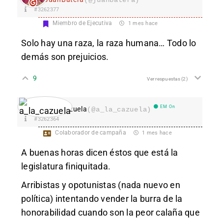
#3262377
Miembro de Ejecutiva
1 mes hace
Solo hay una raza, la raza humana… Todo lo
demás son prejuicios.
9
Ver respuestas
(2)
EM On
a_la_cazuela
(@a_la_cazuela)
#3262364
Colaborador de campaña
1 mes hace
A buenas horas dicen éstos que está la
legislatura finiquitada.
Arribistas y opotunistas (nada nuevo en
política) intentando vender la burra de la
honorabilidad cuando son la peor calaña que