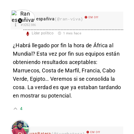
EM Off
Ran españiva
(@ran-viva)
#3262386
Líder político
1 mes hace
¿Habrá llegado por fin la hora de África al
Mundial? Esta vez por fin sus equipos están
obteniendo resultados aceptables:
Marruecos, Costa de Marfil, Francia, Cabo
Verde, Egipto… Veremos si se consolida la
cosa. La verdad es que ya estaban tardando
en mostrar su potencial.
4
EM Off
JuanBatera
(@juanbatera)