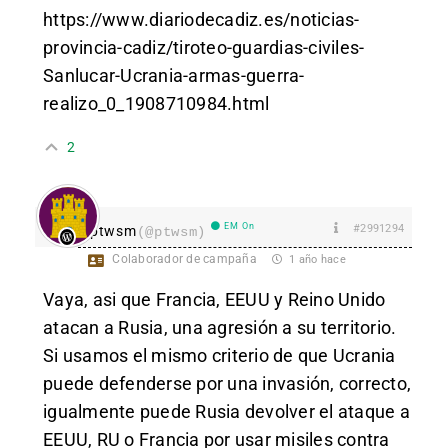
https://www.diariodecadiz.es/noticias-
provincia-cadiz/tiroteo-guardias-civiles-
Sanlucar-Ucrania-armas-guerra-
realizo_0_1908710984.html
2
EM On
#2991294
ptwsm
(@ptwsm)
Colaborador de campaña
1 año hace
Vaya, asi que Francia, EEUU y Reino Unido
atacan a Rusia, una agresión a su territorio.
Si usamos el mismo criterio de que Ucrania
puede defenderse por una invasión, correcto,
igualmente puede Rusia devolver el ataque a
EEUU, RU o Francia por usar misiles contra