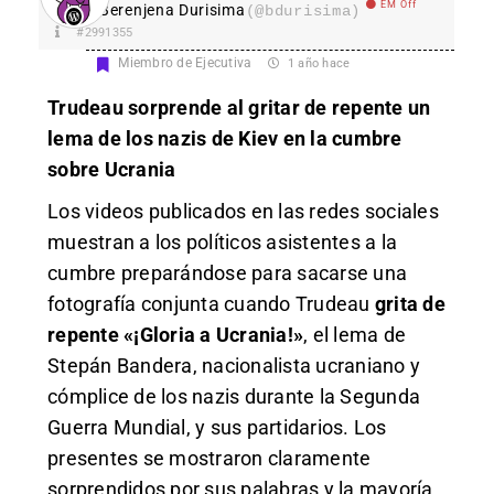
EM Off
Berenjena Durisima
(@bdurisima)
#2991355
Miembro de Ejecutiva
1 año hace
Trudeau sorprende al gritar de repente un
lema de los nazis de Kiev en la cumbre
sobre Ucrania
Los
videos
publicados en las redes sociales
muestran a los políticos asistentes a la
cumbre preparándose para sacarse una
fotografía conjunta cuando Trudeau
grita de
repente «¡Gloria a Ucrania!»
, el lema de
Stepán Bandera, nacionalista ucraniano y
cómplice de los nazis durante la Segunda
Guerra Mundial, y sus partidarios. Los
presentes se mostraron claramente
sorprendidos por sus palabras y la mayoría