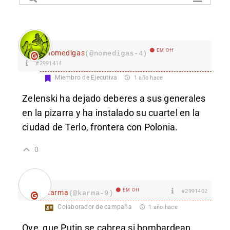
EM Off
nomedigas
(@nomedigas-4)
#2991414
Miembro de Ejecutiva
1 año hace
Zelenski ha dejado deberes a sus generales
en la pizarra y ha instalado su cuartel en la
ciudad de Terlo, frontera con Polonia.
0
EM Off
#2991402
karma
(@karma-9)
Colaborador de campaña
1 año hace
Oye, que Putin se cabrea si bombardean