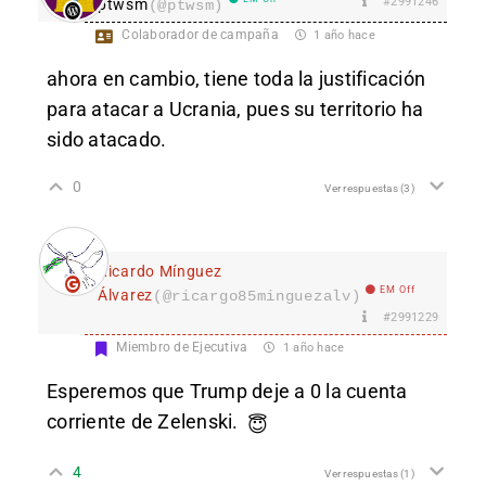
#2991246
ptwsm
(@ptwsm)
Colaborador de campaña
1 año hace
ahora en cambio, tiene toda la justificación
para atacar a Ucrania, pues su territorio ha
sido atacado.
0
Ver respuestas
(3)
Ricardo Mínguez
EM Off
Álvarez
(@ricargo85minguezalv)
#2991229
Miembro de Ejecutiva
1 año hace
Esperemos que Trump deje a 0 la cuenta
corriente de Zelenski.
😇
4
Ver respuestas
(1)