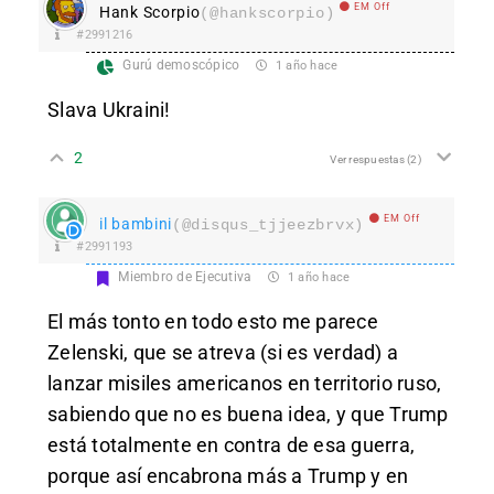
EM Off
Hank Scorpio
(@hankscorpio)
#2991216
Gurú demoscópico
1 año hace
Slava Ukraini!
2
Ver respuestas
(2)
EM Off
il bambini
(@disqus_tjjeezbrvx)
#2991193
Miembro de Ejecutiva
1 año hace
El más tonto en todo esto me parece
Zelenski, que se atreva (si es verdad) a
lanzar misiles americanos en territorio ruso,
sabiendo que no es buena idea, y que Trump
está totalmente en contra de esa guerra,
porque así encabrona más a Trump y en