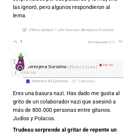
las ignoró, pero algunos respondieron al
lema.
Último editado 1 año hace por Berenjena Durisima
1
Ver respuestas
(11)
EM Off
Berenjena Durisima
(@bdurisima)
#2991344
Miembro de Ejecutiva
1 año hace
Eres una basura nazi. Has dado me gusta al
grito de un colaborador nazi que asesinó a
más de 800.000 personas entre gitanos.
Judíos y Polacos.
Trudeau sorprende al gritar de repente un