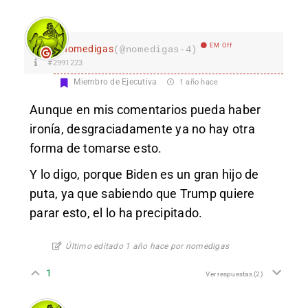
EM Off
nomedigas
(@nomedigas-4)
#2991223
Miembro de Ejecutiva
1 año hace
Aunque en mis comentarios pueda haber
ironía, desgraciadamente ya no hay otra
forma de tomarse esto.
Y lo digo, porque Biden es un gran hijo de
puta, ya que sabiendo que Trump quiere
parar esto, el lo ha precipitado.
Último editado 1 año hace por nomedigas
1
Ver respuestas
(2)