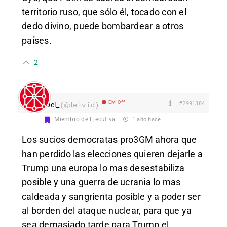
territorio ruso, que sólo él, tocado con el
dedo divino, puede bombardear a otros
países.
2
EM Off
#2991384
Dei_
(@deivid)
Miembro de Ejecutiva
1 año hace
Los sucios democratas pro3GM ahora que
han perdido las elecciones quieren dejarle a
Trump una europa lo mas desestabiliza
posible y una guerra de ucrania lo mas
caldeada y sangrienta posible y a poder ser
al borden del ataque nuclear, para que ya
sea demasiado tarde para Trump el