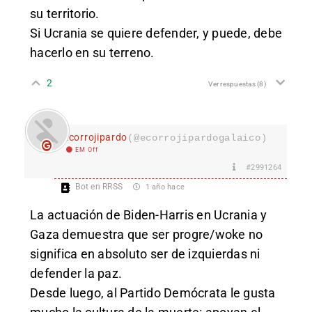
su territorio.
Si Ucrania se quiere defender, y puede, debe
hacerlo en su terreno.
2
Ver respuestas
(8)
Ecorrojipardo
(@ecorrojipardogalaico)
EM Off
#2991264
Bot en RRSS
1 año hace
La actuación de Biden-Harris en Ucrania y
Gaza demuestra que ser progre/woke no
significa en absoluto ser de izquierdas ni
defender la paz.
Desde luego, al Partido Demócrata le gusta