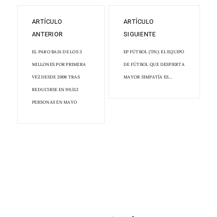
ARTÍCULO
ARTÍCULO
ANTERIOR
SIGUIENTE
EL PARO BAJA DE LOS 3
EP FÚTBOL (7JN): EL EQUIPO
MILLONES POR PRIMERA
DE FÚTBOL QUE DESPIERTA
VEZ DESDE 2008 TRAS
MAYOR SIMPATÍA ES...
REDUCIRSE EN 99.512
PERSONAS EN MAYO