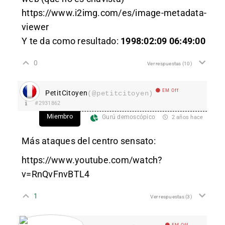
https://www.i2img.com/es/image-metadata-
viewer
Y te da como resultado:
1998:02:09 06:49:00
0
Ver respuestas
(10)
EM Off
PetitCitoyen
(@petitcitoyen)
#2931862
Miembro
Gurú demoscópico
2 años hace
Más ataques del centro sensato:
https://www.youtube.com/watch?
v=RnQvFnvBTL4
1
Ver respuestas
(3)
EM Off