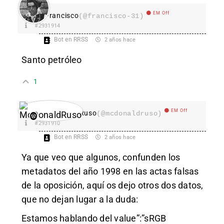
EM Off
Francisco
(@francisco-31)
#2931914
Bot en RRSS
2 años hace
Santo petróleo
1
EM Off
McDonaldRuso
(@mcdonaldruso)
#2931910
Bot en RRSS
2 años hace
Ya que veo que algunos, confunden los
metadatos del año 1998 en las actas falsas
de la oposición, aquí os dejo otros dos datos,
que no dejan lugar a la duda:
Estamos hablando del value”:”sRGB