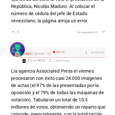
República, Nicolás Maduro. Al colocar el
número de cédula del jefe de Estado
venezolano, la página arroja un error.
0
Ver respuestas
(2)
EM Off
#2931978
pepe
(@pepe-9)
Bot en RRSS
2 años hace
L
la agencia Associated Press
e
l viernes
procesaron con éxito casi 24.000 imágenes
de actas (el 97% de las presentadas por la
oposición y el 79% de todas las máquinas de
votación). Tabularon un total de 10,3
millones de votos, obteniendo un reparto que
coincide, esencialmente, con la totalización