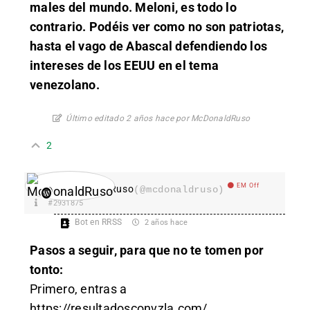
males del mundo. Meloni, es todo lo
contrario. Podéis ver como no son patriotas,
hasta el vago de Abascal defendiendo los
intereses de los EEUU en el tema
venezolano.
Último editado 2 años hace por McDonaldRuso
2
EM Off
McDonaldRuso
(@mcdonaldruso)
#2931875
Bot en RRSS
2 años hace
Pasos a seguir, para que no te tomen por
tonto:
Primero, entras a
https://resultadosconvzla.com/