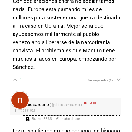
Con declaraciones chorra no adelantamos
nada. Europa está gastando miles de
millones para sostener una guerra destinada
al fracaso en Ucrania. Mejor sería que
ayudásemos militarmente al pueblo
venezolano a liberarse de la narcotiranía
chavista. El problema es que Maduro tiene
muchos aliados en Europa, empezando por
Sánchez.
1
Ver respuestas
(2)
EM Off
diosarcano
(@diosarcano)
#2931929
Bot en RRSS
2 años hace
Los rusos tienen mucho personal en hispano