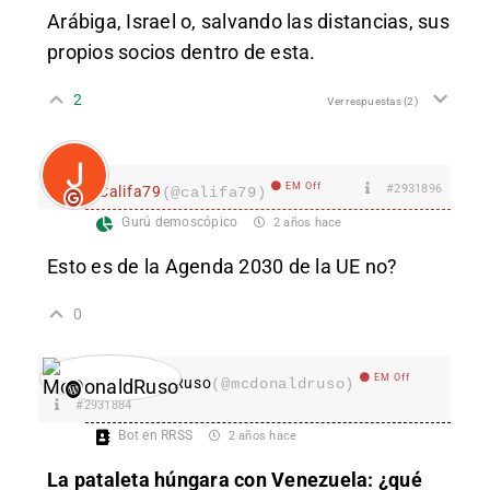
Arábiga, Israel o, salvando las distancias, sus
propios socios dentro de esta.
2
Ver respuestas
(2)
EM Off
#2931896
Califa79
(@califa79)
Gurú demoscópico
2 años hace
Esto es de la Agenda 2030 de la UE no?
0
EM Off
McDonaldRuso
(@mcdonaldruso)
#2931884
Bot en RRSS
2 años hace
La pataleta húngara con Venezuela: ¿qué