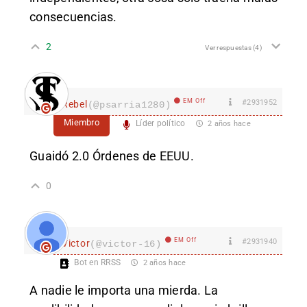
consecuencias.
2
Ver respuestas
(4)
EM Off
#2931952
Rebel
(@psarria1280)
Miembro
Líder político
2 años hace
Guaidó 2.0 Órdenes de EEUU.
0
EM Off
#2931940
Victor
(@victor-16)
Bot en RRSS
2 años hace
A nadie le importa una mierda. La