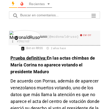
Recientes
EM Off
McDonaldRuso
(@mcdonaldruso)
#2932103
Bot en RRSS
2 años hace
Prueba definitiva:
En las actas chimbas de
María Corina no aparece votando el
presidente Maduro
De acuerdo con Porras, además de aparecer
venezolanos muertos votando, uno de los
datos que más llama la atención es que no
aparece el acta del centro de votación donde
ejerció su derecho al voto el presidente de la