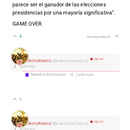
parece ser el ganador de las elecciones
presidencias por una mayoría significativa”.
GAME OVER.
4
Ver respuestas
(3)
EM Off
electoAlvaro
(@electoalvaro)
#2931924
Miembro de Ejecutiva
2 años hace
0
EM Off
electoAlvaro
(@electoalvaro)
#2931923