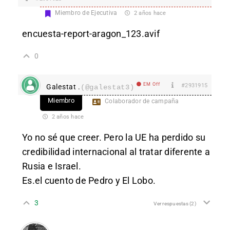
Miembro de Ejecutiva
2 años hace
encuesta-report-aragon_123.avif
0
EM Off
#2931915
Galestat .
(@galestat3)
Miembro
Colaborador de campaña
2 años hace
Yo no sé que creer. Pero la UE ha perdido su
credibilidad internacional al tratar diferente a
Rusia e Israel.
Es.el cuento de Pedro y El Lobo.
3
Ver respuestas
(2)