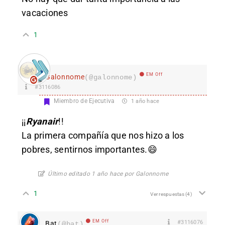
vacaciones
1
EM Off
Galonnome
(@galonnome)
#3116086
Miembro de Ejecutiva
1 año hace
¡¡
Ryanair
!!
La primera compañía que nos hizo a los
pobres, sentirnos importantes.😄
Último editado 1 año hace por Galonnome
1
Ver respuestas
(4)
EM Off
#3116076
Bat
(@bat)