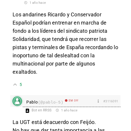
1 año hace
Los andarines Ricardo y Conservador
Español podrían entrenar en marcha de
fondo a los líderes del sindicato patriota
Solidaridad, que tendrá que recorrer las
pistas y terminales de España recordando lo
inoportuno de tal deslealtad con la
multinacional por parte de algunos
exaltados.
5
EM Off
#3116091
Pablo
(@pablo-5)
Bot en RRSS
1 año hace
La UGT está deacuerdo con Feijóo.
No hay que dar tanta importancia a las