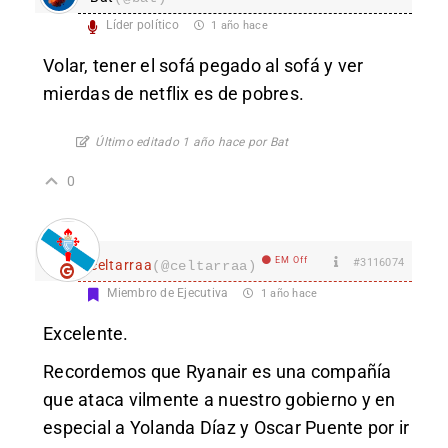
Líder político
1 año hace
Volar, tener el sofá pegado al sofá y ver
mierdas de netflix es de pobres.
Último editado 1 año hace por Bat
0
EM Off
#3116074
celtarraa
(@celtarraa)
Miembro de Ejecutiva
1 año hace
Excelente.
Recordemos que Ryanair es una compañía
que ataca vilmente a nuestro gobierno y en
especial a Yolanda Díaz y Oscar Puente por ir