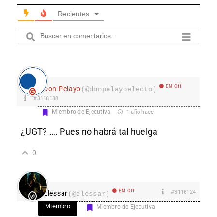
Recientes
EM Off
Don Pelayo
(@donpelayoelecto)
#3116138
Miembro de Ejecutiva
1 año hace
¿UGT? …. Pues no habrá tal huelga
0
EM Off
#3116124
Elessar
(@elessar)
Miembro
Miembro de Ejecutiva