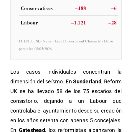
Conservatives
−488
−6
Labour
−1.121
−28
FUENTE: Sky News · Local Government Chronicle · Datos
parciales 08/05/2026
Los casos individuales concentran la
dimensión del seísmo. En
Sunderland
, Reform
UK se ha llevado 58 de los 75 escaños del
consistorio, dejando a un Labour que
controlaba el ayuntamiento desde su creación
en los años setenta con apenas 5 concejales.
En
Gateshead
, los reformistas alcanzaron la