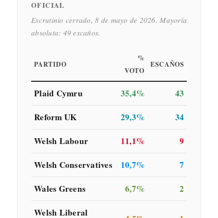
OFICIAL
Escrutinio cerrado, 8 de mayo de 2026. Mayoría
absoluta: 49 escaños.
%
PARTIDO
ESCAÑOS
VOTO
Plaid Cymru
35,4%
43
Reform UK
29,3%
34
Welsh Labour
11,1%
9
Welsh Conservatives
10,7%
7
Wales Greens
6,7%
2
Welsh Liberal