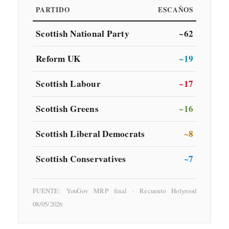
PARTIDO
ESCAÑOS
Scottish National Party
~62
Reform UK
~19
Scottish Labour
~17
Scottish Greens
~16
Scottish Liberal Democrats
~8
Scottish Conservatives
~7
FUENTE: YouGov MRP final · Recuento Holyrood
08/05/2026