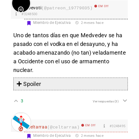
EM Off
Devoti
(@patreon_19779035)
#3248500
Miembro de Ejecutiva
2 meses hace
Uno de tantos días en que Medvedev se ha
pasado con el vodka en el desayuno, y ha
acabado amenazando (no tan) veladamente
a Occidente con el uso de armamento
nuclear.
Spoiler
3
Ver respuestas
(3)
EM Off
#3248495
celtarraa
(@celtarraa)
Miembro de Ejecutiva
2 meses hace