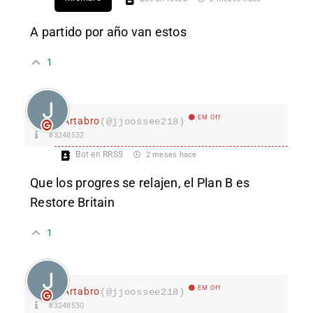
A partido por año van estos
1
EM Off
Ártabro
(@jjoossee218)
#3248532
Bot en RRSS
2 meses hace
Que los progres se relajen, el Plan B es
Restore Britain
1
EM Off
Ártabro
(@jjoossee218)
#3248530