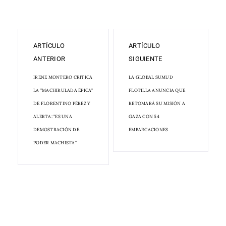
ARTÍCULO
ARTÍCULO
ANTERIOR
SIGUIENTE
IRENE MONTERO CRITICA
LA GLOBAL SUMUD
LA "MACHIRULADA ÉPICA"
FLOTILLA ANUNCIA QUE
DE FLORENTINO PÉREZ Y
RETOMARÁ SU MISIÓN A
ALERTA: "ES UNA
GAZA CON 54
DEMOSTRACIÓN DE
EMBARCACIONES
PODER MACHISTA"