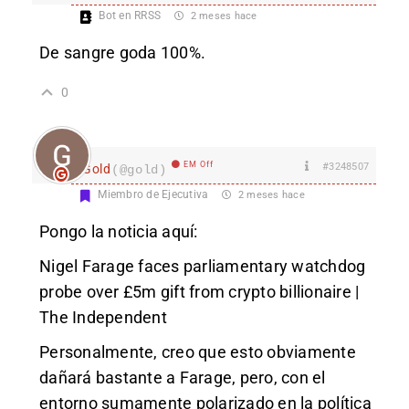
Bot en RRSS
2 meses hace
De sangre goda 100%.
0
EM Off
#3248507
Gold
(@gold)
Miembro de Ejecutiva
2 meses hace
Pongo la noticia aquí:
Nigel Farage faces parliamentary watchdog
probe over £5m gift from crypto billionaire |
The Independent
Personalmente, creo que esto obviamente
dañará bastante a Farage, pero, con el
entorno sumamente polarizado en la política