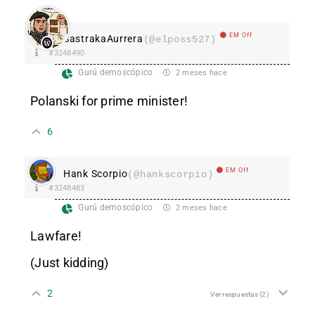
EM Off
SastrakaAurrera
(@elposs527)
#3248490
Gurú demoscópico
2 meses hace
Polanski for prime minister!
6
EM Off
Hank Scorpio
(@hankscorpio)
#3248483
Gurú demoscópico
2 meses hace
Lawfare!
(Just kidding)
2
Ver respuestas
(2)