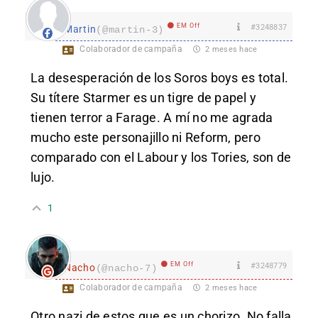
EM Off
#3248837
Martin
(@martin-3)
Colaborador de campaña
2 meses hace
La desesperación de los Soros boys es total.
Su títere Starmer es un tigre de papel y
tienen terror a Farage. A mí no me agrada
mucho este personajillo ni Reform, pero
comparado con el Labour y los Tories, son de
lujo.
1
EM Off
#3248779
Nacho
(@nacho-7)
Colaborador de campaña
2 meses hace
Otro nazi de estos que es un chorizo. No falla