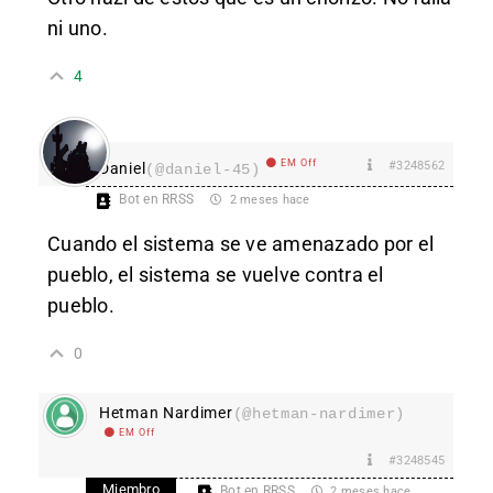
ni uno.
4
EM Off
#3248562
Daniel
(@daniel-45)
Bot en RRSS
2 meses hace
Cuando el sistema se ve amenazado por el
pueblo, el sistema se vuelve contra el
pueblo.
0
Hetman Nardimer
(@hetman-nardimer)
EM Off
#3248545
Miembro
Bot en RRSS
2 meses hace