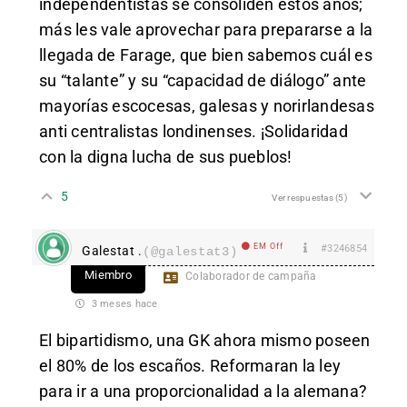
independentistas se consoliden estos años;
más les vale aprovechar para prepararse a la
llegada de Farage, que bien sabemos cuál es
su “talante” y su “capacidad de diálogo” ante
mayorías escocesas, galesas y norirlandesas
anti centralistas londinenses. ¡Solidaridad
con la digna lucha de sus pueblos!
5
Ver respuestas
(5)
EM Off
#3246854
Galestat .
(@galestat3)
Miembro
Colaborador de campaña
3 meses hace
El bipartidismo, una GK ahora mismo poseen
el 80% de los escaños. Reformaran la ley
para ir a una proporcionalidad a la alemana?