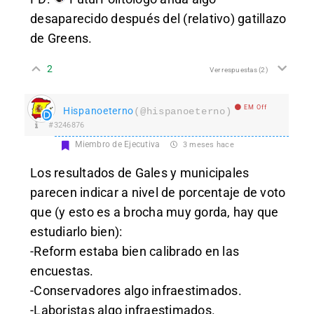
desaparecido después del (relativo) gatillazo
de Greens.
2
Ver respuestas
(2)
EM Off
Hispanoeterno
(@hispanoeterno)
#3246876
Miembro de Ejecutiva
3 meses hace
Los resultados de Gales y municipales
parecen indicar a nivel de porcentaje de voto
que (y esto es a brocha muy gorda, hay que
estudiarlo bien):
-Reform estaba bien calibrado en las
encuestas.
-Conservadores algo infraestimados.
-Laboristas algo infraestimados.