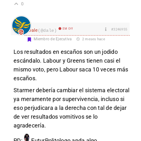
0
EM Off
#3246955
Dale
(@dale)
Miembro de Ejecutiva
2 meses hace
Los resultados en escaños son un jodido
escándalo. Labour y Greens tienen casi el
mismo voto, pero Labour saca 10 veces más
escaños.
Starmer debería cambiar el sistema electoral
ya meramente por supervivencia, incluso si
eso perjudicara a la derecha con tal de dejar
de ver resultados vomitivos se lo
agradecería.
PD:
FuturPolitologo
anda algo