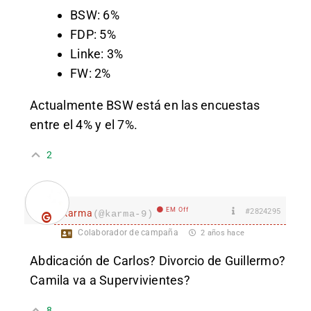
BSW: 6%
FDP: 5%
Linke: 3%
FW: 2%
Actualmente BSW está en las encuestas
entre el 4% y el 7%.
2
EM Off
#2824295
karma
(@karma-9)
Colaborador de campaña
2 años hace
Abdicación de Carlos? Divorcio de Guillermo?
Camila va a Supervivientes?
8