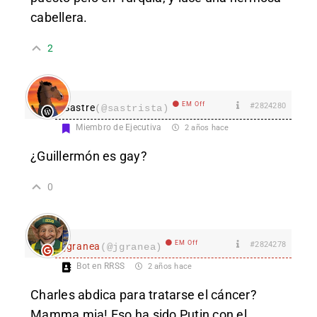
cabellera.
2
EM Off
#2824280
Sastre
(@sastrista)
Miembro de Ejecutiva
2 años hace
¿Guillermón es gay?
0
EM Off
#2824278
jgranea
(@jgranea)
Bot en RRSS
2 años hace
Charles abdica para tratarse el cáncer?
Mamma mia! Eso ha sido Putin con el