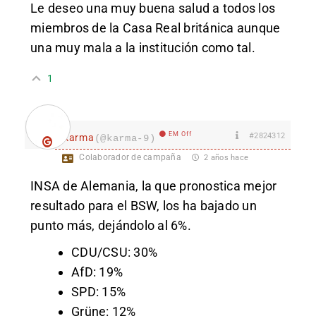
Le deseo una muy buena salud a todos los
miembros de la Casa Real británica aunque
una muy mala a la institución como tal.
1
EM Off
#2824312
karma
(@karma-9)
Colaborador de campaña
2 años hace
INSA de Alemania, la que pronostica mejor
resultado para el BSW, los ha bajado un
punto más, dejándolo al 6%.
CDU/CSU: 30%
AfD: 19%
SPD: 15%
Grüne: 12%