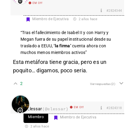
EM Off
#2824344
Miembro de Ejecutiva
2 años hace
“Tras el fallecimiento de Isabel II y con Harry y
Megan fuera de su papel institucional desde su
traslado a EEUU,
‘la firma’
cuenta ahora con
muchos menos miembros activos”
Esta metáfora tiene gracia, pero es un
poquito… digamos, poco seria.
2
Ver respuestas
(2)
EM Off
#2824318
Elessar
(@elessar)
Miembro
Miembro de Ejecutiva
2 años hace